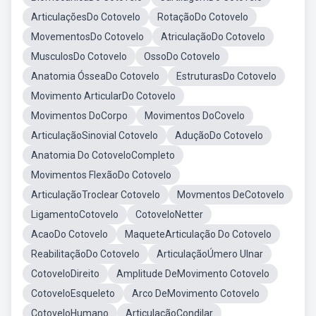
ArticulaçõesDo Cotovelo
RotaçãoDo Cotovelo
MovementosDo Cotovelo
AtriculaçãoDo Cotovelo
MusculosDo Cotovelo
OssoDo Cotovelo
Anatomia ÓsseaDo Cotovelo
EstruturasDo Cotovelo
Movimento ArticularDo Cotovelo
Movimentos DoCorpo
Movimentos DoCovelo
ArticulaçãoSinovial Cotovelo
AduçãoDo Cotovelo
Anatomia Do CotoveloCompleto
Movimentos FlexãoDo Cotovelo
ArticulaçãoTroclear Cotovelo
Movmentos DeCotovelo
LigamentoCotovelo
CotoveloNetter
AcaoDo Cotovelo
MaqueteArticulação Do Cotovelo
ReabilitaçãoDo Cotovelo
ArticulaçãoÚmero Ulnar
CotoveloDireito
Amplitude DeMovimento Cotovelo
CotoveloEsqueleto
Arco DeMovimento Cotovelo
CotoveloHumano
ArticulaçãoCondilar