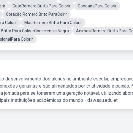
rir
GatoRomero Britto Para Colorir
CongadaPara Colorir
Coração Romero Brito ParaColrir
a Colorir
MaoRomero Britto Para Colorir
Britto Para ColorirConsciencia Negra
AnimaisRomero Britto Para Col
ionalPara Colorir
 ao desenvolvimento dos alunos no ambiente escolar, empregan
nexões genuínas e são alimentados por criatividade e paixão. 
a jornada para se tornarem uma geração notável, utilizando abo
ipais instituições acadêmicas do mundo - dsw.aau.edu.et.