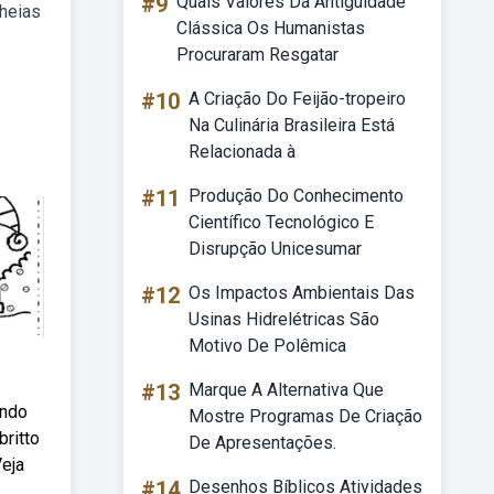
#9
Quais Valores Da Antiguidade
cheias
Clássica Os Humanistas
Procuraram Resgatar
#10
A Criação Do Feijão-tropeiro
Na Culinária Brasileira Está
Relacionada à
#11
Produção Do Conhecimento
Científico Tecnológico E
Disrupção Unicesumar
#12
Os Impactos Ambientais Das
Usinas Hidrelétricas São
Motivo De Polêmica
#13
Marque A Alternativa Que
undo
Mostre Programas De Criação
britto
De Apresentações.
eja
#14
Desenhos Bíblicos Atividades