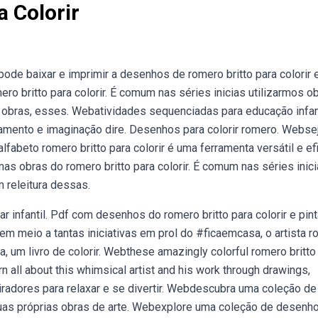
a Colorir
 pode baixar e imprimir a desenhos de romero britto para colorir
o britto para colorir. É comum nas séries inicias utilizarmos o
 obras, esses. Webatividades sequenciadas para educação infant
nsamento e imaginação dire. Desenhos para colorir romero. Webs
lfabeto romero britto para colorir é uma ferramenta versátil e ef
obras do romero britto para colorir. É comum nas séries inic
 releitura dessas.
infantil. Pdf com desenhos do romero britto para colorir e pinta
m meio a tantas iniciativas em prol do #ficaemcasa, o artista 
, um livro de colorir. Webthese amazingly colorful romero britto 
rn all about this whimsical artist and his work through drawings,
radores para relaxar e se divertir. Webdescubra uma coleção de
 suas próprias obras de arte. Webexplore uma coleção de desenh