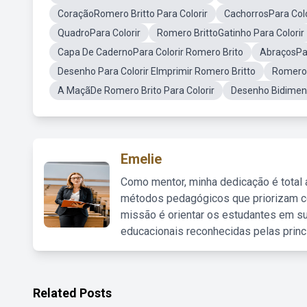
CoraçãoRomero Britto Para Colorir
CachorrosPara Colo
QuadroPara Colorir
Romero BrittoGatinho Para Colorir
Capa De CadernoPara Colorir Romero Brito
AbraçosPar
Desenho Para Colorir EImprimir Romero Britto
Romero 
A MaçãDe Romero Brito Para Colorir
Desenho Bidimens
Emelie
Como mentor, minha dedicação é total
métodos pedagógicos que priorizam co
missão é orientar os estudantes em su
educacionais reconhecidas pelas princ
Related Posts