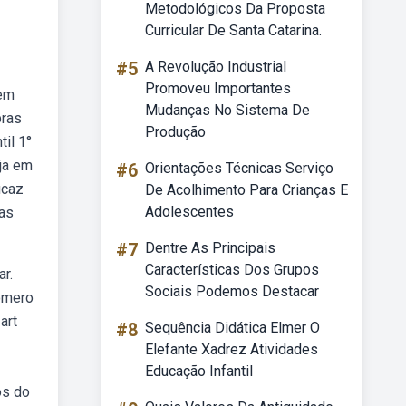
Metodológicos Da Proposta
Curricular De Santa Catarina.
#5
A Revolução Industrial
Promoveu Importantes
 em
Mudanças No Sistema De
bras
Produção
il 1°
eja em
#6
Orientações Técnicas Serviço
icaz
De Acolhimento Para Crianças E
Adolescentes
ias
#7
Dentre As Principais
Características Dos Grupos
r.
Sociais Podemos Destacar
romero
art
#8
Sequência Didática Elmer O
Elefante Xadrez Atividades
Educação Infantil
os do