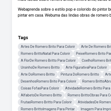
Webaprenda sobre o estilo pop e colorido do pintor br
pintar em casa. Webuma das lindas obras de romero br
Tags
Artes De Romero Brito Para Colorir
Arte De Romero Bri
Romero BrittoNatal Para Colorir
PeixeRomero Brito Par
A FlorDe Romero Britto Para Colorir
CoelhoRomero Brit
UrsinhoDe Romero Britto
Arte FigurativaPara Colorir
Arte DoRomero Britto
Pintura DoRomero Britto
Art
DesenhosRomero Brito Para Colorir
Romero BrittoAbr
Coisas FofasPara Colorir
AtividadeRomero Britto Para 
AlfabetoDe Romero Britto
Romero BrittoObras Para Co
FrutasRomero Britto Para Colorir
AtividadesDe Romero
Romero BrittoImagens Para Pintar
Imagem Para Imprim