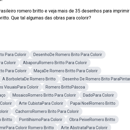
asileiro romero britto e veja mais de 35 desenhos para imprimir
itto. Que tal algumas das obras para colorir?
to Para Colorir
DesenhoDe Romero Brito Para Colorir
a Colorir
AbaporuRomero Britto Para Colorir
to Para Colorir
MaçaDe Romero Britto Para Colorir
A BorboletaDe Romero Britto
Desenho De Romero Brito ParaPinta
es VisuaisPara Colorir
Romero BrittoPáscoa
aço
MosaicoRomero Britto Para Colorir
DadoPara Colorir
Colorir
Arte CubistaPara Colorir
Papai NoelRomero Britto
lorir
CachorroRomero Brito Para Colorir
 Britto
PontilhismoPara Colorir
Obra PeixeRomero Britto
irPara Colorir Romero Britto
Arte AbstrataPara Colorir