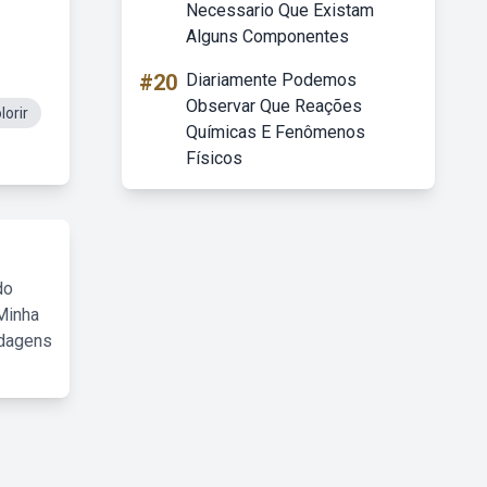
Necessario Que Existam
Alguns Componentes
#20
Diariamente Podemos
Observar Que Reações
orir
Químicas E Fenômenos
Físicos
do
Minha
rdagens