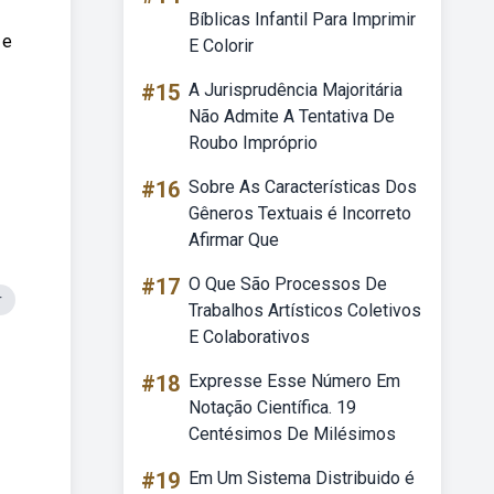
Bíblicas Infantil Para Imprimir
 e
E Colorir
#15
A Jurisprudência Majoritária
Não Admite A Tentativa De
Roubo Impróprio
#16
Sobre As Características Dos
Gêneros Textuais é Incorreto
Afirmar Que
#17
O Que São Processos De
r
Trabalhos Artísticos Coletivos
E Colaborativos
#18
Expresse Esse Número Em
Notação Científica. 19
Centésimos De Milésimos
#19
Em Um Sistema Distribuido é