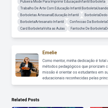
Pulseira Mode Para Imprimir EducaçaoInfantil Borboleta
Trabalho De Arte Com Educação Infantil BorboletaUsando
Borboletas ArtesanalEducação Infantil
BorboletaDedo I
BorboletaArtesanato Infantil
Confeccao Da BorboletaC
Card BorboletaVolta as Aulas
Fantoche De BorboletaD
Emelie
Como mentor, minha dedicação é total
métodos pedagógicos que priorizam co
missão é orientar os estudantes em su
educacionais reconhecidas pelas princ
Related Posts