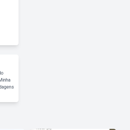
do
Minha
rdagens