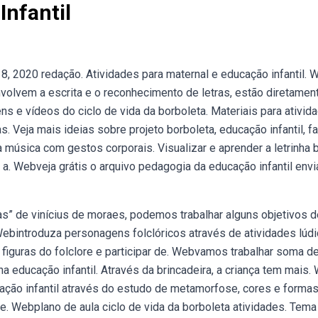
Infantil
 8, 2020 redação. Atividades para maternal e educação infantil.
nvolvem a escrita e o reconhecimento de letras, estão diretamen
 e vídeos do ciclo de vida da borboleta. Materiais para ativid
as. Veja mais ideias sobre projeto borboleta, educação infantil, f
a música com gestos corporais. Visualizar e aprender a letrinha 
 e a. Webveja grátis o arquivo pedagogia da educação infantil env
” de vinícius de moraes, podemos trabalhar alguns objetivos d
bintroduza personagens folclóricos através de atividades lúdi
figuras do folclore e participar de. Webvamos trabalhar soma d
a educação infantil. Através da brincadeira, a criança tem mais.
cação infantil através do estudo de metamorfose, cores e formas
e. Webplano de aula ciclo de vida da borboleta atividades. Tema