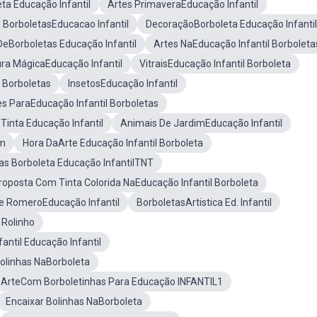
ta Educação Infantil
Artes PrimaveraEducação Infantil
l BorboletasEducacao Infantil
DecoraçãoBorboleta Educação Infantil
 DeBorboletas Educação Infantil
Artes NaEducação Infantil Borboleta
ura MágicaEducação Infantil
VitraisEducação Infantil Borboleta
l Borboletas
InsetosEducação Infantil
s ParaEducação Infantil Borboletas
inta Educação Infantil
Animais De JardimEducação Infantil
om
Hora DaArte Educação Infantil Borboleta
as Borboleta Educação InfantilTNT
roposta Com Tinta Colorida NaEducação Infantil Borboleta
e RomeroEducação Infantil
BorboletasArtistica Ed. Infantil
Rolinho
ntil Educação Infantil
olinhas NaBorboleta
ArteCom Borboletinhas Para Educação INFANTIL1
Encaixar Bolinhas NaBorboleta