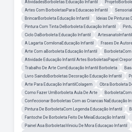
AtividadesBorboletas Educação Infantil
ProjetoBorbole
Artes Com BorboletasPara Educacao Infantil
Sensoria
BrincarBorboleta Educação Infantil
Ideias De Pinturas
Pintura Com Tinta DeBorboleta Educação Infantil
Pint
Ciclo DaBorboleta Educação Infantil
ArtesanatoInfanti
A Lagarta ComilonaEducação Infantil
Frases De Autore
Arte Com aBorboleta Educação Infantil
BorboletaCom T
Atividade Educação Infantil Artes BorboletasPapel Crep
Trabalho De Arte ComEducação Infantil Borboleta
Bas
Livro SaindoBorboletas Decoração Educação Infantil
P
Arte Para Educação InfantilColagem
Obra Borboleta D
Como Fazer UmBorboleta Aula De Arte
BorboletaCom 
Confeccionar Borboletas Com as Criancas NaEducação Infa
Pintura De BorboletaCom Legenda Educação Infantil
B
Fantoche De Borboleta Feito De MeiaEducação Infantil
Painel Asa BorboletasViniciu De Mora Educaçao Infantil