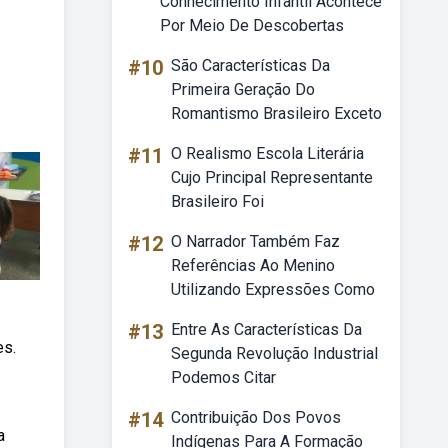
Conhecimento Infantil Acontece
Por Meio De Descobertas
#10
São Características Da
Primeira Geração Do
Romantismo Brasileiro Exceto
#11
O Realismo Escola Literária
Cujo Principal Representante
Brasileiro Foi
#12
O Narrador Também Faz
Referências Ao Menino
Utilizando Expressões Como
#13
Entre As Características Da
es.
Segunda Revolução Industrial
Podemos Citar
#14
Contribuição Dos Povos
a
Indígenas Para A Formação