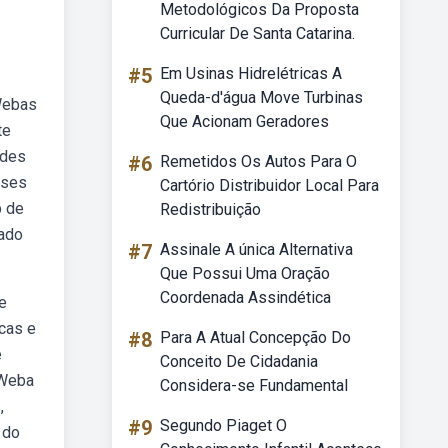
Metodológicos Da Proposta
Curricular De Santa Catarina.
#5
Em Usinas Hidrelétricas A
Queda-d'água Move Turbinas
 Webas
Que Acionam Geradores
te
ades
#6
Remetidos Os Autos Para O
ases
Cartório Distribuidor Local Para
b de
Redistribuição
iado
#7
Assinale A única Alternativa
Que Possui Uma Oração
Coordenada Assindética
e
cas e
#8
Para A Atual Concepção Do
e
Conceito De Cidadania
 Weba
Considera-se Fundamental
,
#9
Segundo Piaget O
 do