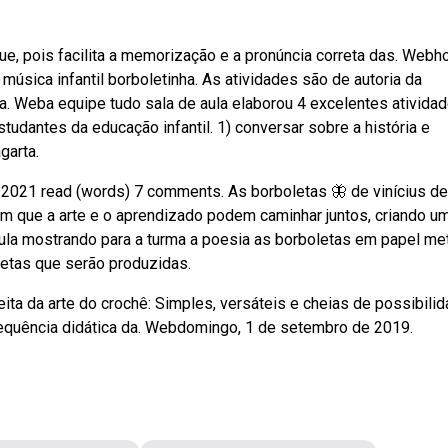
e, pois facilita a memorização e a pronúncia correta das. Webh
música infantil borboletinha. As atividades são de autoria da
a. Weba equipe tudo sala de aula elaborou 4 excelentes ativida
tudantes da educação infantil. 1) conversar sobre a história e
garta.
5/2021 read (words) 7 comments. As borboletas 🦋 de vinícius de
m que a arte e o aprendizado podem caminhar juntos, criando u
aula mostrando para a turma a poesia as borboletas em papel me
tas que serão produzidas.
ta da arte do crochê: Simples, versáteis e cheias de possibilid
sequência didática da. Webdomingo, 1 de setembro de 2019.