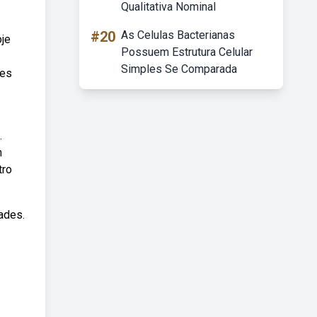
Qualitativa Nominal
#20
As Celulas Bacterianas
oje
Possuem Estrutura Celular
Simples Se Comparada
des
.
m
tro
ades.