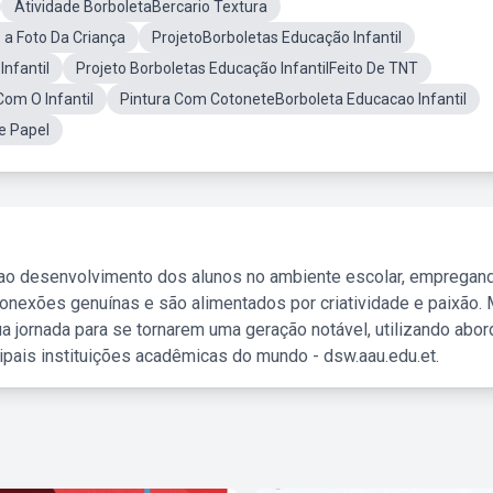
Atividade BorboletaBercario Textura
 a Foto Da Criança
ProjetoBorboletas Educação Infantil
nfantil
Projeto Borboletas Educação InfantilFeito De TNT
om O Infantil
Pintura Com CotoneteBorboleta Educacao Infantil
e Papel
 ao desenvolvimento dos alunos no ambiente escolar, empregan
nexões genuínas e são alimentados por criatividade e paixão. 
a jornada para se tornarem uma geração notável, utilizando abo
ipais instituições acadêmicas do mundo - dsw.aau.edu.et.