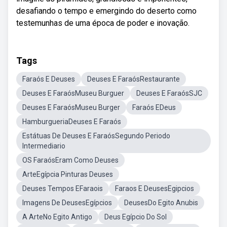
desafiando o tempo e emergindo do deserto como
testemunhas de uma época de poder e inovação.
Tags
Faraós E Deuses
Deuses E FaraósRestaurante
Deuses E FaraósMuseu Burguer
Deuses E FaraósSJC
Deuses E FaraósMuseu Burger
Faraós EDeus
HamburgueriaDeuses E Faraós
Estátuas De Deuses E FaraósSegundo Periodo
Intermediario
OS FaraósEram Como Deuses
ArteEgípcia Pinturas Deuses
Deuses Tempos EFaraois
Faraos E DeusesEgipcios
Imagens De DeusesEgípcios
DeusesDo Egito Anubis
A ArteNo Egito Antigo
Deus Egípcio Do Sol