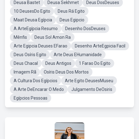
Deusa Bastet
Deusa Sekhmet
Deus DosDeuses
10 DeusesDo Egito
Deus Rá Egito
Maat Deusa Egípcia
Deus Egipcio
A ArteEgípcia Resumo
Desenho DosDeuses
Mênfis
Deus Sol Amon Ra
Arte Egipcia Deuses EFarao
Desenho ArteEgpicia Facil
Deus Osíris Egito
Arte Deus EHumanidade
Deus Chacal
Deus Antigos
1 Farao Do Egito
Imagem Rã
Osíris Deus Dos Mortos
A Cultura Dos Egípcios
Arte Egito DeusesMuseu
A Arte DeEncarar O Medo
Julgamento DeOsiris
Egípcios Pessoas