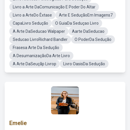
Livro a Arte DaComunicação E Poder Do Altar
Livro a ArteDo Êxtase
Arte E SeduçãoEm Imagens7
CapaLivro Sedução
O GuiaDa Seduçao Livro
A Arte DaSeducao Walpaper
Aarte DaSeducao
Seducao LivroRichard Bandler
O PoderDa Sedução
Frasesa Arte Da Sedução
A DesumanizaçãoDa Arte Livro
A Arte DaSeuçãp Livrop
Livro OasisDa Sedução
Emelie