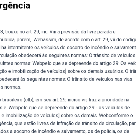
rgência
trouxe no art. 29, inc. Viii a previsão da livre parada e
ública, porém,. Webassim, de acordo com o art. 29, vii do códig
melha intermitente os veículos de socorro de incêndio e salvament
circulação obedecerá às seguintes normas: O trânsito de veículos
eguintes normas: Webpelo que se depreende do artigo 29: Os veí
ão e imobilização de veículos] sobre os demais usuários. O trâ
obedecerá às seguintes normas: O trânsito de veículos nas vias
es normas:
rasileiro (ctb), em seu art. 29, inciso vii, traz a prioridade na
s e. Webpelo que se depreende do artigo 29: · os veículos de
o e imobilização de veículos] sobre os demais. Webconforme o
ência, que estão livres de infração de trânsito de circulação, pa
ados a socorro de incêndio e salvamento, os de polícia, os de