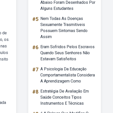
Abaixo Foram Desenhados Por
Alguns Estudantes
#5
Nem Todas As Doenças
Sexuamente Trasmitiveis
Possuem Sintomas Sendo
o de
Assim
o, os.
 nas
#6
Eram Sofridos Pelos Escravos
culos
Quando Seus Senhores Não
Estavam Satisfeitos
nsito
#7
A Psicologia Da Educação
Comportamentalista Considera
A Aprendizagem Como
#8
Estratégia De Avaliação Em
Saúde Conceitos Tipos
rada
Instrumentos E Técnicas