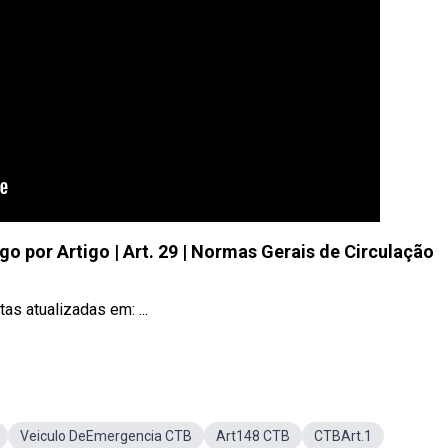
go por Artigo | Art. 29 | Normas Gerais de Circulação
s atualizadas em: ...
Veiculo DeEmergencia CTB
Art148 CTB
CTBArt.1