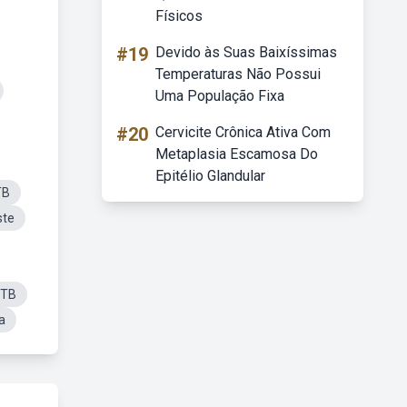
Físicos
#19
Devido às Suas Baixíssimas
Temperaturas Não Possui
Uma População Fixa
#20
Cervicite Crônica Ativa Com
Metaplasia Escamosa Do
Epitélio Glandular
TB
ste
CTB
a