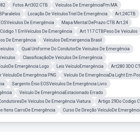
t82
Fotos Art302 CTB
Veículos De EmergênciaPm MA
BParalelos
Locação De VeículosTriel De Emergência
Art.24CTB
EOSVeículos De Emergência
Mapa Mental DePrazo CTB Art.24
Código 1 EmVeículos De Emergência
Art 117 CTBPeso De Veículos
los De Emergência
Veículos DeEmergencia Brasil
eículos
Qual Uniforme Do CondutorDe Veículos De Emergência
Veículos
ClassificaçãoDe Veículos De Emergência
ículoDe Emergência Logo
Leis VeículoEmergência
Art280 3DO C
r VeículoDe Emergência PNG
Veículo De EmergênciaDa Light Em Po
cia
Sargento Ênio EOSVeículos De Emergência Livro
gência
Veículo De EmergênciaEstacionado Errado
ondutoresDe Veículos De Emergência Viatura
Artigo 29Do Codigo 
De Itens CarroDe Emergência
Curso De Direção VeículoDe Emergênci