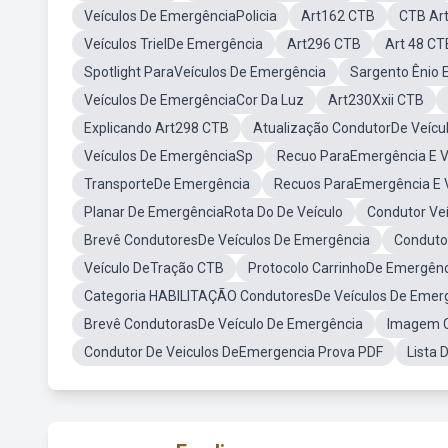
Veículos De EmergênciaPolicia
Art162 CTB
CTB Ar
Veículos TrielDe Emergência
Art296 CTB
Art 48 CT
Spotlight ParaVeículos De Emergência
Sargento Ênio 
Veículos De EmergênciaCor Da Luz
Art230Xxii CTB
Explicando Art298 CTB
Atualização CondutorDe Veícu
Veículos De EmergênciaSp
Recuo ParaEmergência E V
TransporteDe Emergência
Recuos ParaEmergência E 
Planar De EmergênciaRota Do De Veículo
Condutor Ve
Brevê CondutoresDe Veículos De Emergência
Conduto
Veículo DeTração CTB
Protocolo CarrinhoDe Emergên
Categoria HABILITAÇÃO CondutoresDe Veículos De Emer
Brevê CondutorasDe Veículo De Emergência
Imagem C
Condutor De Veiculos DeEmergencia Prova PDF
Lista 