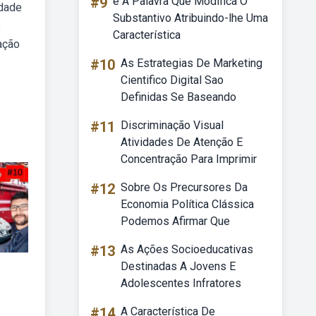
#9
é A Palavra Que Modifica O
idade
Substantivo Atribuindo-lhe Uma
o
Característica
lação
#10
As Estrategias De Marketing
Cientifico Digital Sao
Definidas Se Baseando
#11
Discriminação Visual
Atividades De Atenção E
Concentração Para Imprimir
#12
Sobre Os Precursores Da
Economia Política Clássica
Podemos Afirmar Que
#13
As Ações Socioeducativas
Destinadas A Jovens E
Adolescentes Infratores
#14
A Característica De