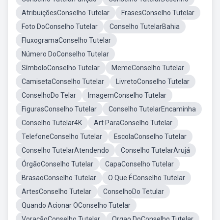
AtribuiçõesConselho Tutelar
FrasesConselho Tutelar
Foto DoConselho Tutelar
Conselho TutelarBahia
FluxogramaConselho Tutelar
Número DoConselho Tutelar
SímboloConselho Tutelar
MemeConselho Tutelar
CamisetaConselho Tutelar
LivretoConselho Tutelar
ConselhoDo Telar
ImagemConselho Tutelar
FigurasConselho Tutelar
Conselho TutelarEncaminha
Conselho Tutelar4K
Art ParaConselho Tutelar
TelefoneConselho Tutelar
EscolaConselho Tutelar
Conselho TutelarAtendendo
Conselho TutelarArujá
ÓrgãoConselho Tutelar
CapaConselho Tutelar
BrasaoConselho Tutelar
O Que ÉConselho Tutelar
ArtesConselho Tutelar
ConselhoDo Tetular
Quando Acionar OConselho Tutelar
VoraçãoConselho Tutelar
Orgao DoConselho Tutelar