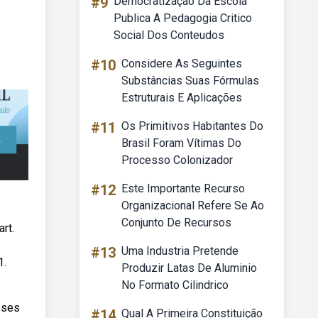
#9
Democratização Da Escola
Publica A Pedagogia Critico
Social Dos Conteudos
#10
Considere As Seguintes
Substâncias Suas Fórmulas
Estruturais E Aplicações
#11
Os Primitivos Habitantes Do
Brasil Foram Vítimas Do
Processo Colonizador
#12
Este Importante Recurso
Organizacional Refere Se Ao
Conjunto De Recursos
rt.
#13
Uma Industria Pretende
1.
Produzir Latas De Aluminio
No Formato Cilindrico
eses
#14
Qual A Primeira Constituição