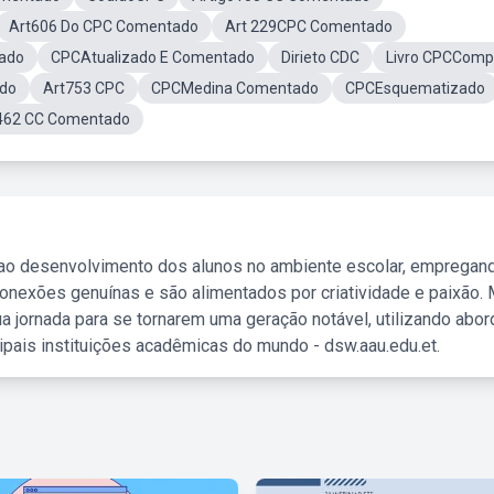
Art606 Do CPC Comentado
Art 229CPC Comentado
ado
CPCAtualizado E Comentado
Dirieto CDC
Livro CPCComp
ado
Art753 CPC
CPCMedina Comentado
CPCEsquematizado
462 CC Comentado
 ao desenvolvimento dos alunos no ambiente escolar, empregan
nexões genuínas e são alimentados por criatividade e paixão. 
a jornada para se tornarem uma geração notável, utilizando abo
ipais instituições acadêmicas do mundo - dsw.aau.edu.et.