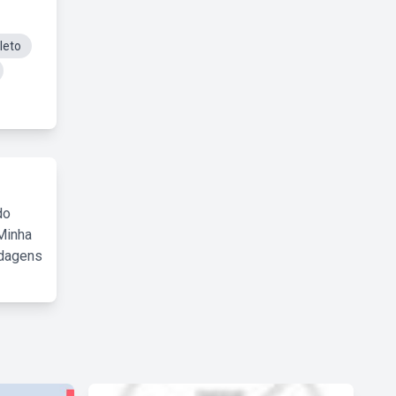
leto
do
Minha
rdagens