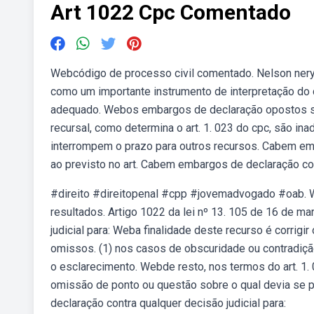
Art 1022 Cpc Comentado
Webcódigo de processo civil comentado. Nelson nery j
como um importante instrumento de interpretação do c
adequado. Webos embargos de declaração opostos se
recursal, como determina o art. 1. 023 do cpc, são in
interrompem o prazo para outros recursos. Cabem emb
ao previsto no art. Cabem embargos de declaração cont
#direito #direitopenal #cpp #jovemadvogado #oab. 
resultados. Artigo 1022 da lei nº 13. 105 de 16 de 
judicial para: Weba finalidade deste recurso é corrigi
omissos. (1) nos casos de obscuridade ou contradição 
o esclarecimento. Webde resto, nos termos do art. 1.
omissão de ponto ou questão sobre o qual devia se p
declaração contra qualquer decisão judicial para: