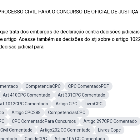
PROCESSO CIVIL PARA O CONCURSO DE OFICIAL DE JUSTIÇA
 que trata dos embargos de declaração contra decisões judiciais
e artigo. Acesse também as decisões do stj sobre o artigo 102
cisão judicial para:
Comentado
CompetenciaCPC
CPC ComentadoPDF
Art 410CPC Comentado
Art 331CPC Comentado
Art 1012CPC Comentado
Artigo CPC
LivroCPC
do
Artigo CPC288
CompetenciasCPC
PC
CPC ComentadoPara Concursos
Artigo 297CPC Comentado
OCivil Comentado
Artigo202 CC Comentado
Livros Copc
omentado
CodidoCPC
Artigo105 CC Comentado