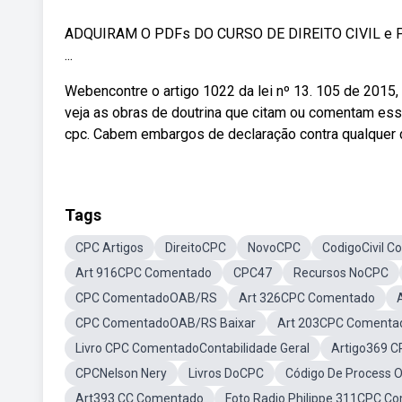
ADQUIRAM O PDFs DO CURSO DE DIREITO CIVIL e 
...
Webencontre o artigo 1022 da lei nº 13. 105 de 2015,
veja as obras de doutrina que citam ou comentam ess
cpc. Cabem embargos de declaração contra qualquer de
Tags
CPC Artigos
DireitoCPC
NovoCPC
CodigoCivil 
Art 916CPC Comentado
CPC47
Recursos NoCPC
CPC ComentadoOAB/RS
Art 326CPC Comentado
CPC ComentadoOAB/RS Baixar
Art 203CPC Comenta
Livro CPC ComentadoContabilidade Geral
Artigo369 C
CPCNelson Nery
Livros DoCPC
Código De Process 
Art393 CC Comentado
Foto Radio Philippe 311CPC C