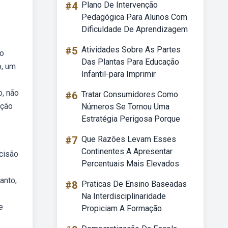
#4
Plano De Intervenção
Pedagógica Para Alunos Com
Dificuldade De Aprendizagem
#5
Atividades Sobre As Partes
ão
Das Plantas Para Educação
o, um
Infantil-para Imprimir
o, não
#6
Tratar Consumidores Como
nção
Números Se Tornou Uma
Estratégia Perigosa Porque
#7
Que Razões Levam Esses
Continentes A Apresentar
cisão
Percentuais Mais Elevados
anto,
#8
Praticas De Ensino Baseadas
Na Interdisciplinaridade
e
Propiciam A Formação