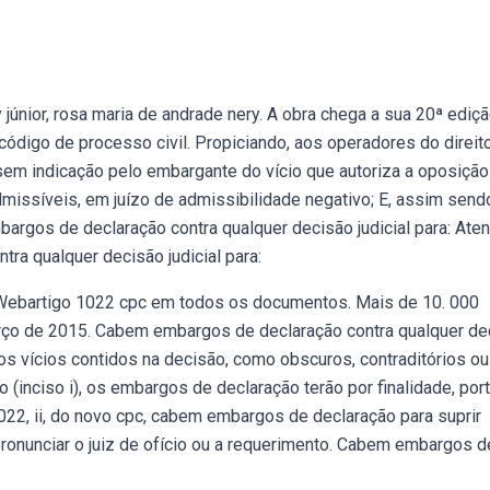
únior, rosa maria de andrade nery. A obra chega a sua 20ª ediç
ódigo de processo civil. Propiciando, aos operadores do direit
m indicação pelo embargante do vício que autoriza a oposição
admissíveis, em juízo de admissibilidade negativo; E, assim send
argos de declaração contra qualquer decisão judicial para: Ate
ra qualquer decisão judicial para:
Webartigo 1022 cpc em todos os documentos. Mais de 10. 000
março de 2015. Cabem embargos de declaração contra qualquer de
r os vícios contidos na decisão, como obscuros, contraditórios ou
(inciso i), os embargos de declaração terão por finalidade, port
 022, ii, do novo cpc, cabem embargos de declaração para suprir
ronunciar o juiz de ofício ou a requerimento. Cabem embargos d