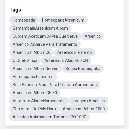
Tags
Homeopatia
HomeopatiaArsenicum
SamambaiaArsenicum Album
Cupram Aceticam D4Pra Que Serve
Arsenico
Arsenico 73Serve Para Tratamento
Arsenicum AlbumC6
Arsenico Elemento
O QueÈ Xiripa
Arsenicum Album60 CH
Arsenicum AlbumNerven
Silicea Homeopatia
Homeopatia Psorinum
Bula Almeida PradoPara Próstata Aumentada
Arsenicum Album CH 30
Veratrum AlbumHomeopatia
Imagem Arsenico
Chá Verde Da Poly Flora
Arsenicum Album1000
Alcostop Antimonium Tartaricu PO 100G