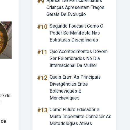
#9
Apesar De Particularidades
Crianças Apresentam Traços
Gerais De Evolução
#10
Segundo Foucault Como O
Poder Se Manifesta Nas
Estruturas Disciplinares
#11
Que Acontecimentos Devem
Ser Relembrados No Dia
Internacional Da Mulher
#12
Quais Eram As Principais
Divergências Entre
Bolcheviques E
ne de
Mencheviques
5
#13
Como Futuro Educador é
Muito Importante Conhecer As
 de
Metodologias Ativas