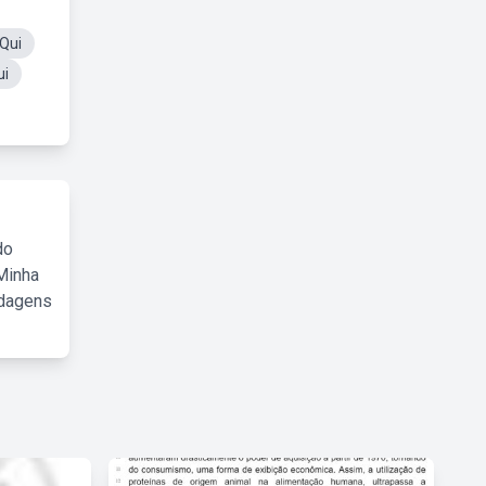
Qui
ui
do
Minha
rdagens