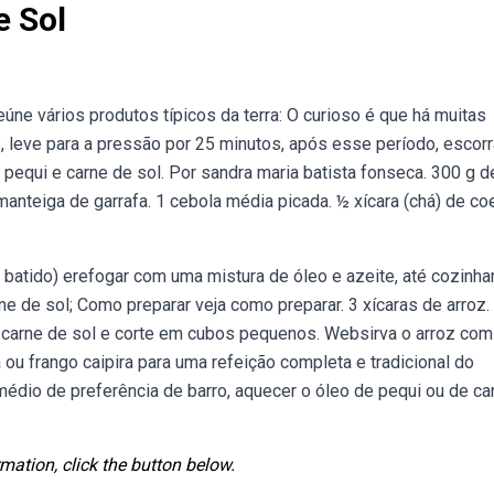
e Sol
ne vários produtos típicos da terra: O curioso é que há muitas
, leve para a pressão por 25 minutos, após esse período, escorr
pequi e carne de sol. Por sandra maria batista fonseca. 300 g d
manteiga de garrafa. 1 cebola média picada. ½ xícara (chá) de co
 batido) erefogar com uma mistura de óleo e azeite, até cozinhar
 de sol; Como preparar veja como preparar. 3 xícaras de arroz.
e a carne de sol e corte em cubos pequenos. Websirva o arroz com
ou frango caipira para uma refeição completa e tradicional do
dio de preferência de barro, aquecer o óleo de pequi ou de ca
mation, click the button below.