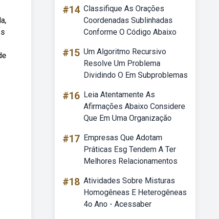
#14
Classifique As Orações
a,
Coordenadas Sublinhadas
os
Conforme O Código Abaixo
#15
Um Algoritmo Recursivo
de
Resolve Um Problema
Dividindo O Em Subproblemas
#16
Leia Atentamente As
Afirmações Abaixo Considere
Que Em Uma Organização
#17
Empresas Que Adotam
Práticas Esg Tendem A Ter
Melhores Relacionamentos
#18
Atividades Sobre Misturas
Homogêneas E Heterogêneas
4o Ano - Acessaber