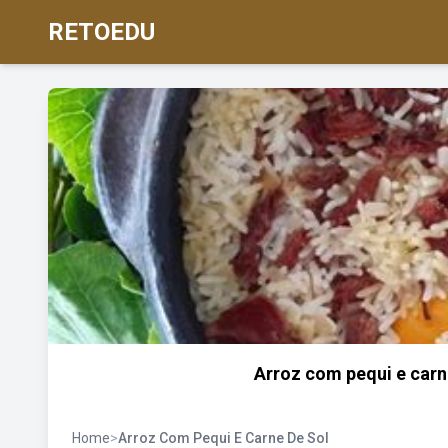
RETOEDU
Arroz com pequi e carn
Home
>
Arroz Com Pequi E Carne De Sol