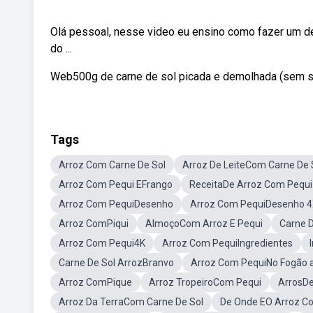
Olá pessoal, nesse video eu ensino como fazer um de
do ...
Web500g de carne de sol picada e demolhada (sem sa
Tags
Arroz Com Carne De Sol
Arroz De LeiteCom Carne De 
Arroz Com Pequi EFrango
ReceitaDe Arroz Com Pequi
Arroz Com PequiDesenho
Arroz Com PequiDesenho 
Arroz ComPiqui
AlmoçoCom Arroz E Pequi
Carne D
Arroz Com Pequi4K
Arroz Com PequiIngredientes
Carne De Sol ArrozBranvo
Arroz Com PequiNo Fogão 
Arroz ComPique
Arroz TropeiroCom Pequi
ArrosDe
Arroz Da TerraCom Carne De Sol
De Onde EO Arroz C