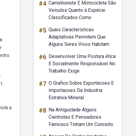
#4
Caminhonete E Motocicleta São
Veículos Quanto à Espécie
Classificados Como
#5
Quais Características
Adaptativas Permitem Que
a
Alguns Seres Vivos Habitam
e
entro
#6
Desenvolver Uma Postura ética
E Socialmente Responsável No
Trabalho Exige
.
#7
O Grafico Sobre Exportacoes E
 1
Importacoes Da Industria
Extrativa Mineral
nola e
#8
Na Antiguidade Alguns
Cientistas E Pensadores
Famosos Tinham Um Conceito