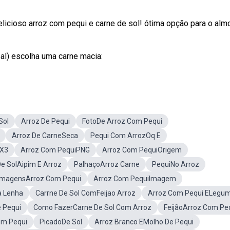
licioso arroz com pequi e carne de sol! ótima opção para o alm
l) escolha uma carne macia:
Sol
Arroz De Pequi
FotoDe Arroz Com Pequi
Arroz De CarneSeca
Pequi Com ArrozOq E
4X3
Arroz Com PequiPNG
Arroz Com PequiOrigem
e SolAipim E Arroz
PalhaçoArroz Carne
PequiNo Arroz
ImagensArroz Com Pequi
Arroz Com PequiImagem
a Lenha
Carrne De Sol ComFeijao Arroz
Arroz Com Pequi ELegu
 Pequi
Como FazerCarne De Sol Com Arroz
FeijãoArroz Com Pe
om Pequi
PicadoDe Sol
Arroz Branco EMolho De Pequi