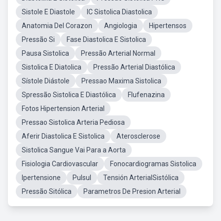
Sistole E Diastole
IC Sistolica Diastolica
Anatomia Del Corazon
Angiologia
Hipertensos
Pressão Si
Fase Diastolica E Sistolica
Pausa Sistolica
Pressão Arterial Normal
Sistolica E Diatolica
Pressão Arterial Diastólica
Sístole Diástole
Pressao Maxima Sistolica
Spressão Sistolica E Diastólica
Flufenazina
Fotos Hipertension Arterial
Pressao Sistolica Arteria Pediosa
Aferir Diastolica E Sistolica
Aterosclerose
Sistolica Sangue Vai Para a Aorta
Fisiologia Cardiovascular
Fonocardiogramas Sistolica
Ipertensione
Pulsul
Tensión ArterialSistólica
Pressão Sitólica
Parametros De Presion Arterial