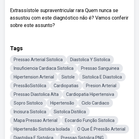
Extrassístole supraventricular rara Quem nunca se
assustou com este diagnóstico não é? Vamos conferir
sobre este assunto?
Tags
Pressao Arterial Sistolica
Diastolica Y Sistolica
Insuficiencia Cardiaca Sistolica
Pressao Sanguinea
Hipertension Arterial
Sistole
Sistolica E Diastolica
PressãoSistólica
Cardiopatias
Presion Arterial
Pressao Diastolica Alta
Cardiopatia Hipertensiva
Sopro Sistolico
Hipertensão
Ciclo Cardiaco
Incisura Sistolica
Sistolica Distilica
Mapa Pressao Arterial
Eocardio Função Sistolica
Hipertensão Sistolica Isolada
O Que É Pressão Arterial
Diastolixa E Sistolica
Pressao Sistolica PNG