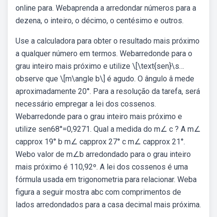
online para. Webaprenda a arredondar números para a
dezena, o inteiro, o décimo, o centésimo e outros.
Use a calculadora para obter o resultado mais próximo
a qualquer número em termos. Webarredonde para o
grau inteiro mais próximo e utilize \[\text{sen}\s…
observe que \[m\angle b\] é agudo. O ângulo â mede
aproximadamente 20°. Para a resolução da tarefa, será
necessário empregar a lei dos cossenos.
Webarredonde para o grau inteiro mais próximo e
utilize sen68°=0,9271. Qual a medida do m∠ c ? A m∠
capprox 19° b m∠ capprox 27° c m∠ capprox 21°.
Webo valor de m∠b arredondado para o grau inteiro
mais próximo é 110,92º. A lei dos cossenos é uma
fórmula usada em trigonometria para relacionar. Weba
figura a seguir mostra abc com comprimentos de
lados arredondados para a casa decimal mais próxima.