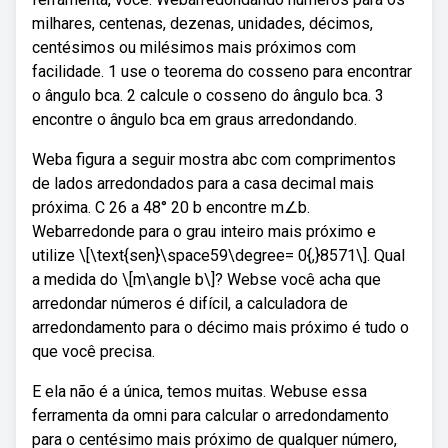
milhares, centenas, dezenas, unidades, décimos,
centésimos ou milésimos mais próximos com
facilidade. 1 use o teorema do cosseno para encontrar
o ângulo bca. 2 calcule o cosseno do ângulo bca. 3
encontre o ângulo bca em graus arredondando.
Weba figura a seguir mostra abc com comprimentos
de lados arredondados para a casa decimal mais
próxima. C 26 a 48° 20 b encontre m∠b.
Webarredonde para o grau inteiro mais próximo e
utilize \[\text{sen}\space59\degree= 0{,}8571\]. Qual
a medida do \[m\angle b\]? Webse você acha que
arredondar números é difícil, a calculadora de
arredondamento para o décimo mais próximo é tudo o
que você precisa.
E ela não é a única, temos muitas. Webuse essa
ferramenta da omni para calcular o arredondamento
para o centésimo mais próximo de qualquer número,