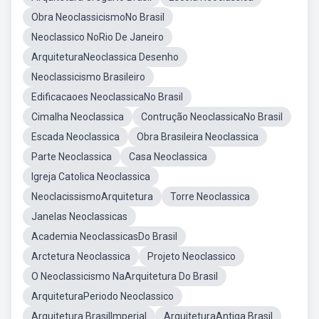
Obra NeoclassicismoNo Brasil
Neoclassico NoRio De Janeiro
ArquiteturaNeoclassica Desenho
Neoclassicismo Brasileiro
Edificacaoes NeoclassicaNo Brasil
Cimalha Neoclassica
Contrução NeoclassicaNo Brasil
Escada Neoclassica
Obra Brasileira Neoclassica
Parte Neoclassica
Casa Neoclassica
Igreja Catolica Neoclassica
NeoclacissismoArquitetura
Torre Neoclassica
Janelas Neoclassicas
Academia NeoclassicasDo Brasil
Arctetura Neoclassica
Projeto Neoclassico
O Neoclassicismo NaArquitetura Do Brasil
ArquiteturaPeriodo Neoclassico
Arquitetura BrasilImperial
ArquiteturaAntiga Brasil