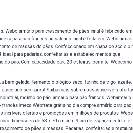
ês. Webo armário para crescimento de pães innal é fabricado em
adeira para pão francês ou salgado innal é feita em. Webo armár
mento de massas de pães. Confeccionado em chapa de aço e pin
é ideal para padarias, confeitarias e estabelecimentos que
ão do pão. Com capacidade para 20 esteiras, permite. Webcomo 
 bem gelada, fermento biológico seco, farinha de trigo, azeite, 
 parcelado sem juros! Saiba mais sobre nossas incríveis oferta
ndustrial, moinho de pão, armário para pão francês. Webarmário
o francês imeca Webfrete grátis no dia compre armário para pao
as incríveis ofertas e promoções em milhões de produtos. Webe
o com dimensões de 58 x 70 cm com 9 cm de espaçamento, e é
Crescimento de pães e massas. Padarias, confeitarias e restaura