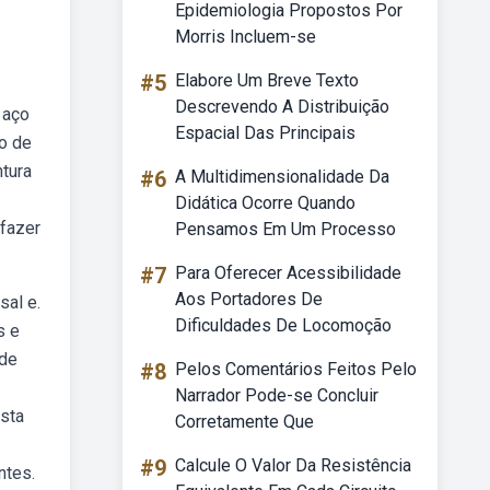
Epidemiologia Propostos Por
Morris Incluem-se
#5
Elabore Um Breve Texto
Descrevendo A Distribuição
 aço
Espacial Das Principais
io de
tura
#6
A Multidimensionalidade Da
Didática Ocorre Quando
fazer
Pensamos Em Um Processo
#7
Para Oferecer Acessibilidade
Aos Portadores De
sal e.
Dificuldades De Locomoção
s e
 de
#8
Pelos Comentários Feitos Pelo
Narrador Pode-se Concluir
sta
Corretamente Que
#9
Calcule O Valor Da Resistência
ntes.