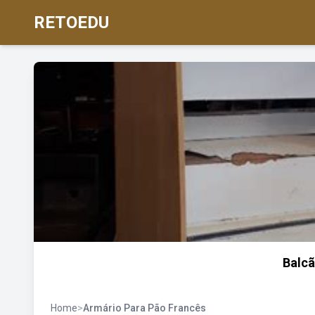
RETOEDU
Balcã
Home
>
Armário Para Pão Francês