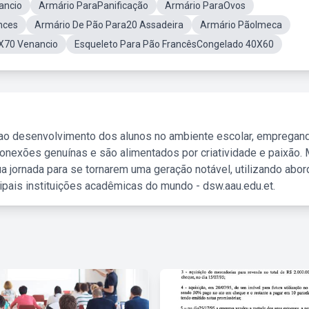
ancio
Armário ParaPanificação
Armário ParaOvos
nces
Armário De Pão Para20 Assadeira
Armário PãoImeca
X70 Venancio
Esqueleto Para Pão FrancêsCongelado 40X60
 ao desenvolvimento dos alunos no ambiente escolar, empregan
nexões genuínas e são alimentados por criatividade e paixão. 
a jornada para se tornarem uma geração notável, utilizando abo
ipais instituições acadêmicas do mundo - dsw.aau.edu.et.