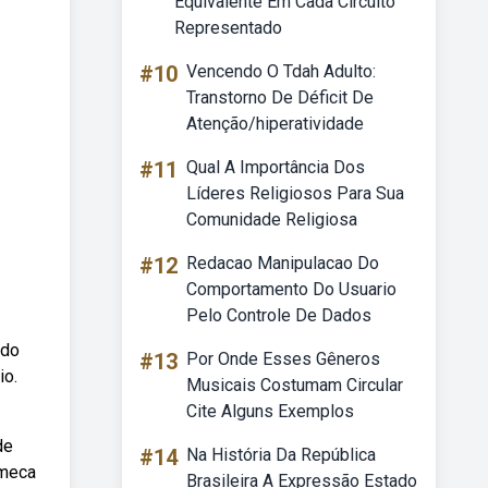
Equivalente Em Cada Circuito
Representado
#10
Vencendo O Tdah Adulto:
Transtorno De Déficit De
Atenção/hiperatividade
#11
Qual A Importância Dos
Líderes Religiosos Para Sua
Comunidade Religiosa
#12
Redacao Manipulacao Do
Comportamento Do Usuario
Pelo Controle De Dados
 do
#13
Por Onde Esses Gêneros
io.
Musicais Costumam Circular
Cite Alguns Exemplos
de
#14
Na História Da República
imeca
Brasileira A Expressão Estado