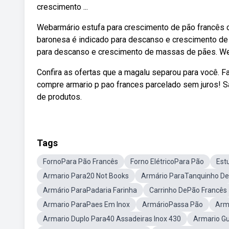
crescimento ...
Webarmário estufa para crescimento de pão francês c
baronesa é indicado para descanso e crescimento de
para descanso e crescimento de massas de pães. Web
Confira as ofertas que a magalu separou para você. F
compre armario p pao frances parcelado sem juros! 
de produtos.
Tags
FornoPara Pão Francês
Forno ElétricoPara Pão
Est
Armario Para20 Not Books
Armário ParaTanquinho De
Armário ParaPadaria Farinha
Carrinho DePão Francês
Armario ParaPaes Em Inox
ArmárioPassa Pão
Arm
Armario Duplo Para40 Assadeiras Inox 430
Armario G