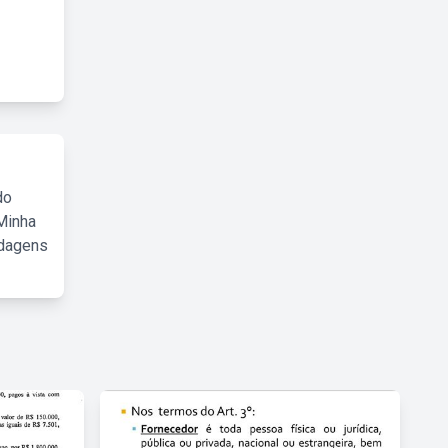
do
Minha
rdagens