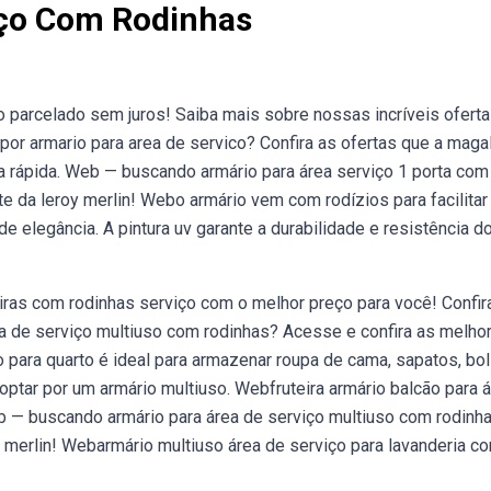
iço Com Rodinhas
o parcelado sem juros! Saiba mais sobre nossas incríveis oferta
r armario para area de servico? Confira as ofertas que a maga
a rápida. Web — buscando armário para área serviço 1 porta com
e da leroy merlin! Webo armário vem com rodízios para facilitar
elegância. A pintura uv garante a durabilidade e resistência d
eiras com rodinhas serviço com o melhor preço para você! Confir
a de serviço multiuso com rodinhas? Acesse e confira as melho
o para quarto é ideal para armazenar roupa de cama, sapatos, bo
tar por um armário multiuso. Webfruteira armário balcão para 
b — buscando armário para área de serviço multiuso com rodinh
y merlin! Webarmário multiuso área de serviço para lavanderia c