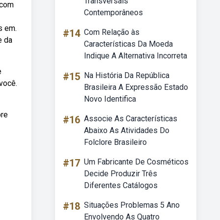
Transversais
 com
Contemporâneos
s em.
#14
Com Relação às
e da
Características Da Moeda
Indique A Alternativa Incorreta
e
#15
Na História Da República
você.
Brasileira A Expressão Estado
Novo Identifica
bre
#16
Associe As Características
Abaixo As Atividades Do
Folclore Brasileiro
#17
Um Fabricante De Cosméticos
Decide Produzir Três
Diferentes Catálogos
#18
Situações Problemas 5 Ano
Envolvendo As Quatro