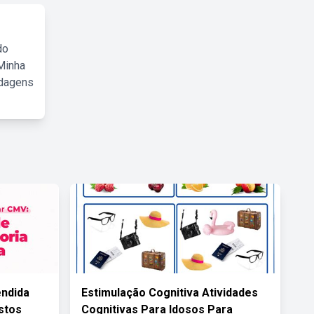
do
Minha
rdagens
endida
Estimulação Cognitiva Atividades
stos
Cognitivas Para Idosos Para