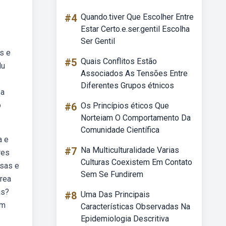
#4
Quando.tiver Que Escolher Entre
Estar Certo.e.ser.gentil Escolha
Ser Gentil
s e
#5
Quais Conflitos Estão
lu
Associados As Tensões Entre
Diferentes Grupos étnicos
 a
o
#6
Os Princípios éticos Que
Norteiam O Comportamento Da
Comunidade Científica
a e
#7
Na Multiculturalidade Varias
res
Culturas Coexistem Em Contato
lsas e
Sem Se Fundirem
área
as?
#8
Uma Das Principais
om
Características Observadas Na
Epidemiologia Descritiva