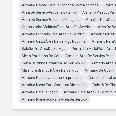
Armário Balcão ParaLavanderia Com Rodinhas
PortaD
Área De ServiçoPequena Externa
Armario PlasticoPar
Área De ServiçoPequena Planejada
Armário ParaGuar
Organizador MultiusoPara Área De Serviço
Área De S
Armário FechadoPara Área De Serviço
Armário Multi
Armário CinzaÁrea De Serviço Rodinha
Armario Para
Balcão Pra AreaDe Serviço
Portas De MetalPara Área 
Mesa ParaUnha De Gel
Armario AreaDe Serviço Preto
Porta De Vidro ParaArea De Serviço RJ
Armario AreaD
Mármore Branco PÁrea De Serviço
Armário De Cozinh
Armário ParaLavanderia Empresarial
Carrinho ParaLa
Armário Nicho ParaVassoura Dimensão
Balcaõ De Pla
Armário ParaLavação
Armario Para Area De ServiçoT
Armario PlanejadoPara Area De Serviço