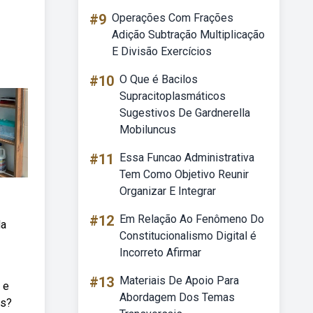
#9
Operações Com Frações
Adição Subtração Multiplicação
E Divisão Exercícios
#10
O Que é Bacilos
Supracitoplasmáticos
Sugestivos De Gardnerella
Mobiluncus
#11
Essa Funcao Administrativa
Tem Como Objetivo Reunir
Organizar E Integrar
#12
Em Relação Ao Fenômeno Do
da
Constitucionalismo Digital é
Incorreto Afirmar
#13
Materiais De Apoio Para
 e
Abordagem Dos Temas
as?