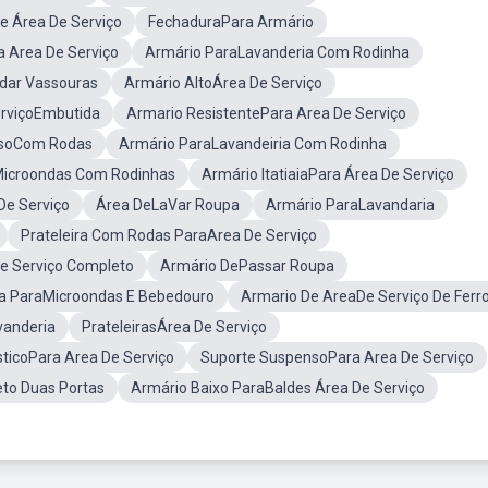
e Área De Serviço
FechaduraPara Armário
a Area De Serviço
Armário ParaLavanderia Com Rodinha
dar Vassouras
Armário AltoÁrea De Serviço
erviçoEmbutida
Armario ResistentePara Area De Serviço
usoCom Rodas
Armário ParaLavandeiria Com Rodinha
Microondas Com Rodinhas
Armário ItatiaiaPara Área De Serviço
De Serviço
Área DeLaVar Roupa
Armário ParaLavandaria
Prateleira Com Rodas ParaArea De Serviço
e Serviço Completo
Armário DePassar Roupa
a ParaMicroondas E Bebedouro
Armario De AreaDe Serviço De Ferr
vanderia
PrateleirasÁrea De Serviço
sticoPara Area De Serviço
Suporte SuspensoPara Area De Serviço
eto Duas Portas
Armário Baixo ParaBaldes Área De Serviço