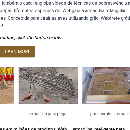
também o canal engloba vídeos de técnicas de sobrevivência 
pegar diferentes espécies de. Webgaiola armadilha retangular
es. Concebida para atrair as aves utilizando grão. Webfrete grát
s!
mation, click the button below.
LEARN MORE
armadilha para pegar
para pombos armadil
es em milhões de produtos. Web — armadilha inteligente para