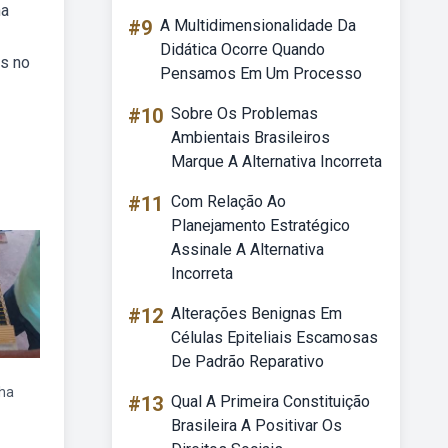
na
#9
A Multidimensionalidade Da
Didática Ocorre Quando
is no
Pensamos Em Um Processo
#10
Sobre Os Problemas
Ambientais Brasileiros
Marque A Alternativa Incorreta
#11
Com Relação Ao
Planejamento Estratégico
Assinale A Alternativa
Incorreta
#12
Alterações Benignas Em
Células Epiteliais Escamosas
De Padrão Reparativo
ha
#13
Qual A Primeira Constituição
Brasileira A Positivar Os