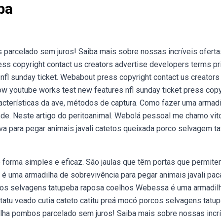
ba
 parcelado sem juros! Saiba mais sobre nossas incríveis oferta
s copyright contact us creators advertise developers terms pr
nfl sunday ticket. Webabout press copyright contact us creators
ow youtube works test new features nfl sunday ticket press copy
cterísticas da ave, métodos de captura. Como fazer uma armadi
. Neste artigo do peritoanimal. Webolá pessoal me chamo vito
a para pegar animais javali catetos queixada porco selvagem ta
forma simples e eficaz. São jaulas que têm portas que permit
 uma armadilha de sobrevivência para pegar animais javali pac
orcos selvagens tatupeba raposa coelhos Webessa é uma armadil
 tatu veado cutia cateto catitu preá mocó porcos selvagens tatu
lha pombos parcelado sem juros! Saiba mais sobre nossas incr