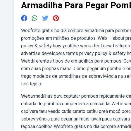
Armadilha Para Pegar Pom
Webfrete grátis no dia compre armadilha para pombos
promoções em milhões de produtos. Web — about pres
policy & safety how youtube works test new features 
advertise developers terms privacy policy & safety h
Webdiferentes tipos de armadilhas para pombos: Cara
com suas próprias mãos. Como pegar um pombo e onde
trago modelos de armadilhas de sobrevivência na selv
teiú tejo p.
Webarmadilhas para capturar pombos rapidamente de 
entrada de pombos e impedem a sua saída. Webessa é
capivara tatu veado cutia cateto catitu preá mocó p
sobrevivência para pegar animais javali paca capivara
raposa coelhos Webfrete grátis no dia compre armadi