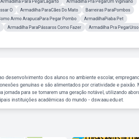
Armadilha Para PegarLagarto
Armadilha Pra PegarUm Viginiano
ssar O
Armadilha ParaCães Do Mato
Barreiras ParaPombos
Como Armo ArapucaPara Pegar Pombo
ArmadilhaPiaba Pet
Armadilha ParaPássaros Como Fazer
Armadilha Pra PegarUrso
 ao desenvolvimento dos alunos no ambiente escolar, empregan
nexões genuínas e são alimentados por criatividade e paixão. 
a jornada para se tornarem uma geração notável, utilizando abo
ipais instituições acadêmicas do mundo - dsw.aau.edu.et.