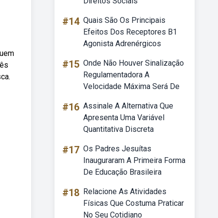
Direitos Sociais
#14
Quais São Os Principais
Efeitos Dos Receptores B1
Agonista Adrenérgicos
quem
#15
Onde Não Houver Sinalização
rês
Regulamentadora A
ca.
Velocidade Máxima Será De
#16
Assinale A Alternativa Que
Apresenta Uma Variável
Quantitativa Discreta
#17
Os Padres Jesuítas
Inauguraram A Primeira Forma
De Educação Brasileira
#18
Relacione As Atividades
Físicas Que Costuma Praticar
No Seu Cotidiano