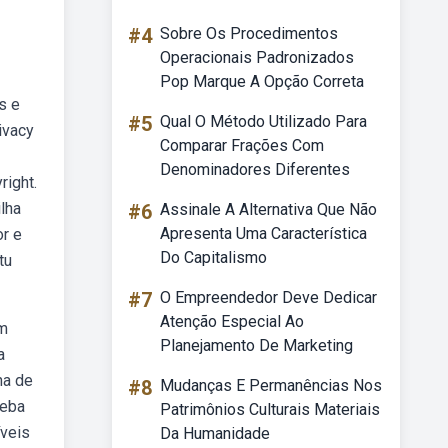
#4
Sobre Os Procedimentos
Operacionais Padronizados
Pop Marque A Opção Correta
s e
#5
Qual O Método Utilizado Para
ivacy
Comparar Frações Com
Denominadores Diferentes
right.
lha
#6
Assinale A Alternativa Que Não
Apresenta Uma Característica
r e
Do Capitalismo
tu
#7
O Empreendedor Deve Dedicar
Atenção Especial Ao
em
Planejamento De Marketing
a
ha de
#8
Mudanças E Permanências Nos
peba
Patrimônios Culturais Materiais
íveis
Da Humanidade