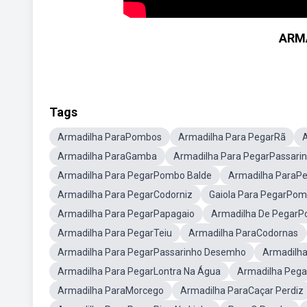
ARM
Tags
Armadilha ParaPombos
Armadilha Para PegarRã
A
Armadilha ParaGamba
Armadilha Para PegarPassari
Armadilha Para PegarPombo Balde
Armadilha ParaPe
Armadilha Para PegarCodorniz
Gaiola Para PegarPo
Armadilha Para PegarPapagaio
Armadilha De Pegar
Armadilha Para PegarTeiu
Armadilha ParaCodornas
Armadilha Para PegarPassarinho Desemho
Armadilha
Armadilha Para PegarLontra Na Água
Armadilha Pega
Armadilha ParaMorcego
Armadilha ParaCaçar Perdiz