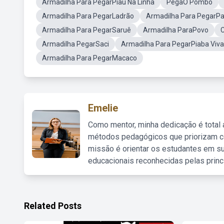
Armadilha Para PegarPiau Na Linha
PegaO Pombo
Armadilha Para PegarLadrão
Armadilha Para PegarPa
Armadilha Para PegarSaruê
Armadilha ParaPovo
Armadilha PegarSaci
Armadilha Para PegarPiaba Viva
Armadilha Para PegarMacaco
Emelie
Como mentor, minha dedicação é total
métodos pedagógicos que priorizam co
missão é orientar os estudantes em su
educacionais reconhecidas pelas princ
Related Posts