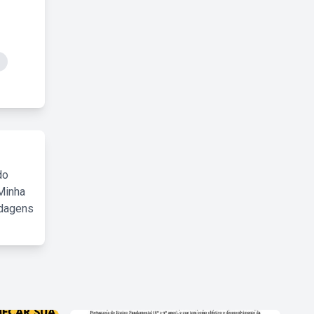
do
Minha
rdagens