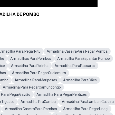
ADILHA DE POMBO
rmadilha Para PegarPitu
Armadilha CaseiraPara Pegar Pomba
nho
Armadilhas ParaPombos
Armadilha ParaEspantar Pombo
ixe
Armadilha ParaRolinha
Armadilha ParaPassaros
mbos
Armadilha Para PegarGuaiamum
Pombo
Armadilha ParaMariposas
Armadilha ParaCães
Armadilha Para PegarCamundongo
 Para PegarGavião
Armadilha Para PegarPerdizes
rTiguacu
Armadilha PraGamba
Armadilha ParaLambari Caseira
Armadilha CaseiraPara Pombas
Armadilha Para PegarUnagi