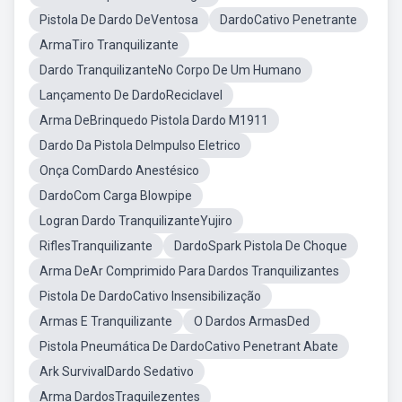
Pistola De Dardo DeVentosa
DardoCativo Penetrante
ArmaTiro Tranquilizante
Dardo TranquilizanteNo Corpo De Um Humano
Lançamento De DardoReciclavel
Arma DeBrinquedo Pistola Dardo M1911
Dardo Da Pistola DeImpulso Eletrico
Onça ComDardo Anestésico
DardoCom Carga Blowpipe
Logran Dardo TranquilizanteYujiro
RiflesTranquilizante
DardoSpark Pistola De Choque
Arma DeAr Comprimido Para Dardos Tranquilizantes
Pistola De DardoCativo Insensibilização
Armas E Tranquilizante
O Dardos ArmasDed
Pistola Pneumática De DardoCativo Penetrant Abate
Ark SurvivalDardo Sedativo
Arma DardosTraquilezentes