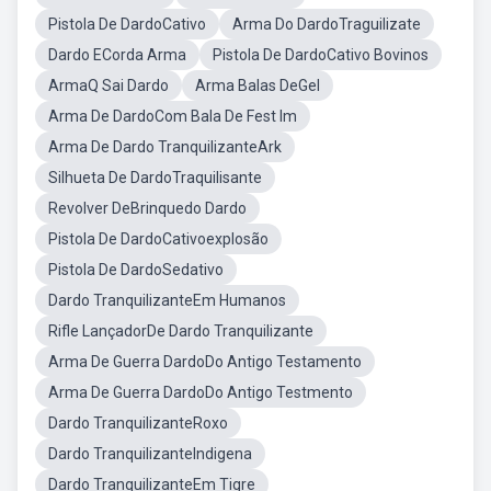
Pistola De DardoCativo
Arma Do DardoTraguilizate
Dardo ECorda Arma
Pistola De DardoCativo Bovinos
ArmaQ Sai Dardo
Arma Balas DeGel
Arma De DardoCom Bala De Fest Im
Arma De Dardo TranquilizanteArk
Silhueta De DardoTraquilisante
Revolver DeBrinquedo Dardo
Pistola De DardoCativoexplosão
Pistola De DardoSedativo
Dardo TranquilizanteEm Humanos
Rifle LançadorDe Dardo Tranquilizante
Arma De Guerra DardoDo Antigo Testamento
Arma De Guerra DardoDo Antigo Testmento
Dardo TranquilizanteRoxo
Dardo TranquilizanteIndigena
Dardo TranquilizanteEm Tigre