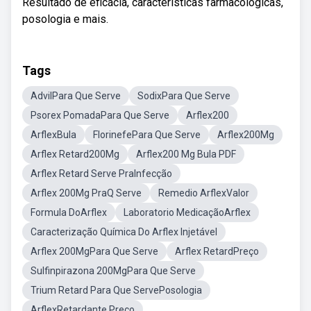
Resultado de eficácia, características farmacológicas,
posologia e mais.
Tags
AdvilPara Que Serve
SodixPara Que Serve
Psorex PomadaPara Que Serve
Arflex200
ArflexBula
FlorinefePara Que Serve
Arflex200Mg
Arflex Retard200Mg
Arflex200 Mg Bula PDF
Arflex Retard Serve PraInfecção
Arflex 200Mg PraQ Serve
Remedio ArflexValor
Formula DoArflex
Laboratorio MedicaçãoArflex
Caracterização Química Do Arflex Injetável
Arflex 200MgPara Que Serve
Arflex RetardPreço
Sulfinpirazona 200MgPara Que Serve
Trium Retard Para Que ServePosologia
ArflexRetardante Preço