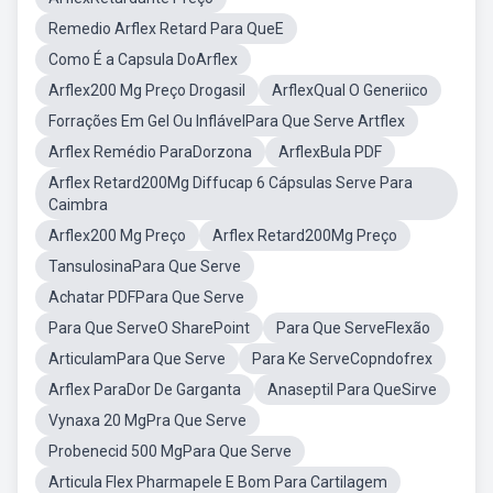
Remedio Arflex Retard Para QueE
Como É a Capsula DoArflex
Arflex200 Mg Preço Drogasil
ArflexQual O Generiico
Forrações Em Gel Ou InflávelPara Que Serve Artflex
Arflex Remédio ParaDorzona
ArflexBula PDF
Arflex Retard200Mg Diffucap 6 Cápsulas Serve Para
Caimbra
Arflex200 Mg Preço
Arflex Retard200Mg Preço
TansulosinaPara Que Serve
Achatar PDFPara Que Serve
Para Que ServeO SharePoint
Para Que ServeFlexão
ArticulamPara Que Serve
Para Ke ServeCopndofrex
Arflex ParaDor De Garganta
Anaseptil Para QueSirve
Vynaxa 20 MgPra Que Serve
Probenecid 500 MgPara Que Serve
Articula Flex Pharmapele E Bom Para Cartilagem