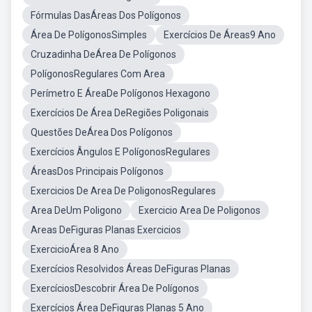
Fórmulas DasÁreas Dos Polígonos
Área De PolígonosSimples
Exercícios De Áreas9 Ano
Cruzadinha DeÁrea De Polígonos
PolígonosRegulares Com Area
Perímetro E ÁreaDe Polígonos Hexagono
Exercícios De Área DeRegiões Poligonais
Questões DeÁrea Dos Polígonos
Exercícios Ângulos E PolígonosRegulares
ÁreasDos Principais Polígonos
Exercicios De Area De PoligonosRegulares
Area DeUm Poligono
Exercicio Area De Poligonos
Areas DeFiguras Planas Exercicios
ExercicioÁrea 8 Ano
Exercícios Resolvidos Áreas DeFiguras Planas
ExercíciosDescobrir Área De Polígonos
Exercícios Área DeFiguras Planas 5 Ano