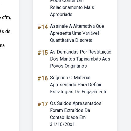
Pode Conter Um
o
Relacionamento Mais
Apropriado
o cfm,
#14
Assinale A Alternativa Que
rás de
Apresenta Uma Variável
Quantitativa Discreta
ina
#15
As Demandas Por Restituição
Dos Mantos Tupinambás Aos
Povos Originários
#16
Segundo O Material
Apresentado Para Definir
Estratégias De Engajamento
#17
Os Saldos Apresentados
Foram Extraídos Da
Contabilidade Em
31/10/20x1.