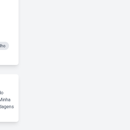
lho
do
Minha
rdagens