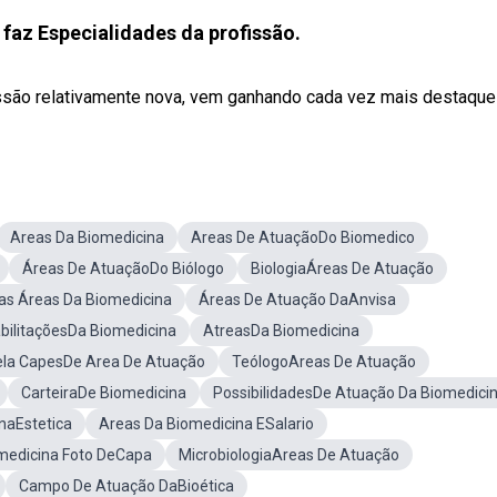
 faz Especialidades da profissão.
são relativamente nova, vem ganhando cada vez mais destaque e
Areas Da Biomedicina
Areas De AtuaçãoDo Biomedico
Áreas De AtuaçãoDo Biólogo
BiologiaÁreas De Atuação
as Áreas Da Biomedicina
Áreas De Atuação DaAnvisa
bilitaçõesDa Biomedicina
AtreasDa Biomedicina
la CapesDe Area De Atuação
TeólogoAreas De Atuação
CarteiraDe Biomedicina
PossibilidadesDe Atuação Da Biomedici
naEstetica
Areas Da Biomedicina ESalario
medicina Foto DeCapa
MicrobiologiaAreas De Atuação
Campo De Atuação DaBioética