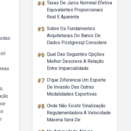
#4
Taxas De Juros Nominal Efetiva
Equivalentes Proporcionais
Real E Aparente
#5
Sobre Os Fundamentos
Arquiteturais Do Banco De
todas
Dados Postgresql Considere
sil
#6
Qual Das Seguintes Opções
Melhor Descreve A Relação
Entre Imparcialidade
áreas
#7
O'que Diferencia Um Esporte
De Invasão Das Outras
o,
Modalidades Esportivas
ação
por
#8
Onde Não Existir Sinalização
as
Regulamentadora A Velocidade
o
Máxima Será De