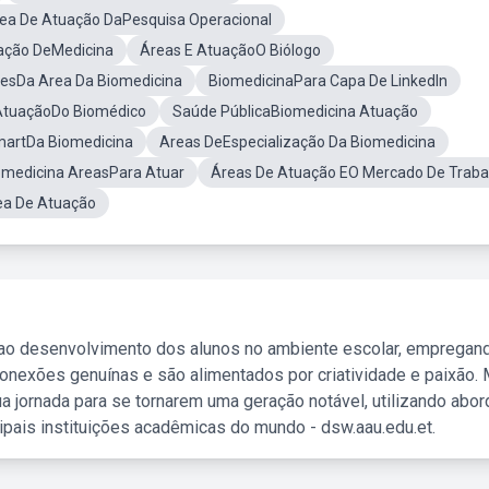
ea De Atuação DaPesquisa Operacional
ação DeMedicina
Áreas E AtuaçãoO Biólogo
esDa Area Da Biomedicina
BiomedicinaPara Capa De LinkedIn
AtuaçãoDo Biomédico
Saúde PúblicaBiomedicina Atuação
martDa Biomedicina
Areas DeEspecialização Da Biomedicina
omedicina AreasPara Atuar
Áreas De Atuação EO Mercado De Traba
ea De Atuação
 ao desenvolvimento dos alunos no ambiente escolar, empregan
nexões genuínas e são alimentados por criatividade e paixão. 
a jornada para se tornarem uma geração notável, utilizando abo
ipais instituições acadêmicas do mundo - dsw.aau.edu.et.