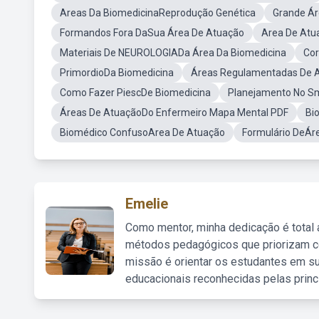
Areas Da BiomedicinaReprodução Genética
Grande Ár
Formandos Fora DaSua Área De Atuação
Area De Atu
Materiais De NEUROLOGIADa Área Da Biomedicina
Cor
PrimordioDa Biomedicina
Áreas Regulamentadas De 
Como Fazer PiescDe Biomedicina
Planejamento No S
Áreas De AtuaçãoDo Enfermeiro Mapa Mental PDF
Bi
Biomédico ConfusoArea De Atuação
Formulário DeÁr
Emelie
Como mentor, minha dedicação é total
métodos pedagógicos que priorizam co
missão é orientar os estudantes em su
educacionais reconhecidas pelas princ