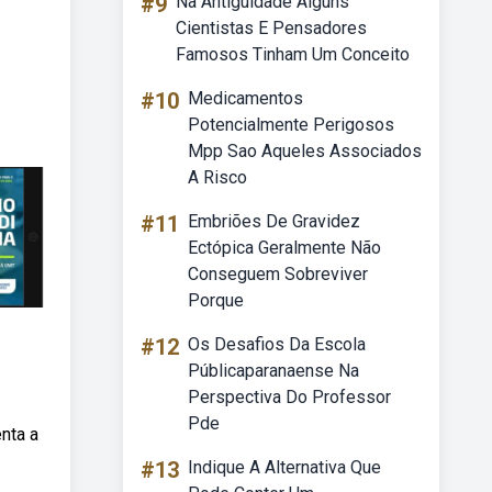
#9
Na Antiguidade Alguns
Cientistas E Pensadores
Famosos Tinham Um Conceito
#10
Medicamentos
Potencialmente Perigosos
Mpp Sao Aqueles Associados
A Risco
#11
Embriões De Gravidez
Ectópica Geralmente Não
Conseguem Sobreviver
Porque
#12
Os Desafios Da Escola
Públicaparanaense Na
Perspectiva Do Professor
Pde
nta a
#13
Indique A Alternativa Que