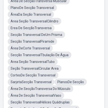
Área De SecçãoTransversa Muscular
PlanoDe Secção Transversal
ÁreaDa Seção Transversal
Area Seção TransversalCilindro
Erea De SecçãoTransversa
Secção Transversal DeUm Prisma
Secção TransversalPiramide
Área DeCorte Transversal
Secção TransversalTbulação De Água
Area Seção TransversalTubo
Seção TransversalCircular Area
CortesDe Secção Transversal
SarjetaSecção Transversal
PlanosDe Secção
Área De SecçãoTransversa Do Músculo
Área De Secção TransversalVaso
Secção TransversalHélices Quádruplas