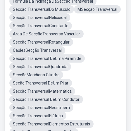
Formula Da Inclinaçã DaSecção Transversal
Secção TransversalDo Musculo
MSecção Transversal
Secção TransversalHelicoidal
Secção TransversalConstante
Area De SecçãoTransversa Vascular
Secção TransversalRetangular
CaulesSecção Transversal
Secção Transversal DeUma Piramide
Secção TransversalQuadrada
SecçãoMeridiana Cilindro
Seção Transversal DeUm Pilar
Secção TransversalMatemática
Secção Transversal DeUm Condutor
Secção TransversalHedstroem
Secção TransversalElétrica
Secção TransversalElementos Estruturais