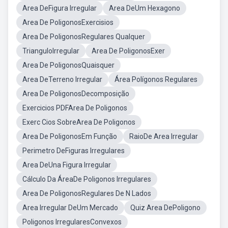
Area DeFigura Irregular
Area DeUm Hexagono
Area De PoligonosExercisios
Area De PoligonosRegulares Qualquer
TrianguloIrregular
Area De PoligonosExer
Area De PoligonosQuaisquer
Area DeTerreno Irregular
Área Polígonos Regulares
Area De PoligonosDecomposição
Exercicios PDFArea De Poligonos
Exerc Cios SobreArea De Poligonos
Area De PoligonosEm Função
RaioDe Area Irregular
Perimetro DeFiguras Irregulares
Area DeUna Figura Irregular
Cálculo Da ÁreaDe Poligonos Irregulares
Area De PoligonosRegulares De N Lados
Area Irregular DeUm Mercado
Quiz Area DePoligono
Poligonos IrregularesConvexos