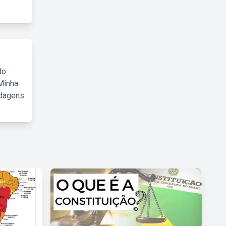
do
Minha
rdagens