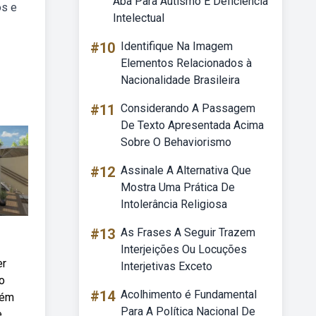
Aba Para Autismo E Deficiência
os e
Intelectual
#10
Identifique Na Imagem
Elementos Relacionados à
Nacionalidade Brasileira
#11
Considerando A Passagem
De Texto Apresentada Acima
Sobre O Behaviorismo
#12
Assinale A Alternativa Que
Mostra Uma Prática De
Intolerância Religiosa
#13
As Frases A Seguir Trazem
Interjeições Ou Locuções
er
Interjetivas Exceto
o
#14
Acolhimento é Fundamental
bém
Para A Política Nacional De
e