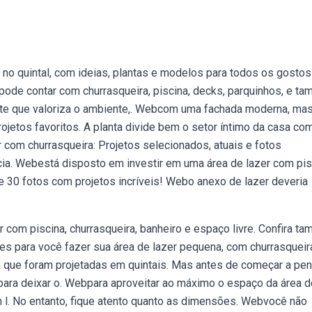
no quintal, com ideias, plantas e modelos para todos os gostos
pode contar com churrasqueira, piscina, decks, parquinhos, e t
te que valoriza o ambiente,. Webcom uma fachada moderna, ma
tos favoritos. A planta divide bem o setor íntimo da casa co
com churrasqueira: Projetos selecionados, atuais e fotos
ncia. Webestá disposto em investir em uma área de lazer com pi
e 30 fotos com projetos incríveis! Webo anexo de lazer deveria
 com piscina, churrasqueira, banheiro e espaço livre. Confira t
es para você fazer sua área de lazer pequena, com churrasqueir
 que foram projetadas em quintais. Mas antes de começar a pen
ara deixar o. Webpara aproveitar ao máximo o espaço da área d
 l. No entanto, fique atento quanto as dimensões. Webvocê não