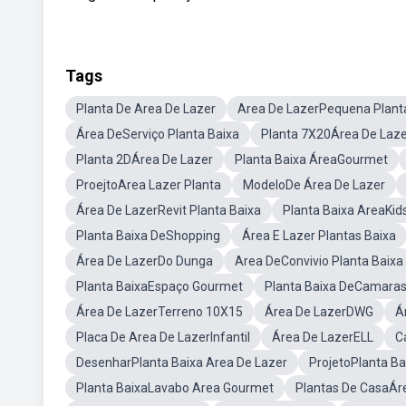
Tags
Planta De Area De Lazer
Area De LazerPequena Plant
Área DeServiço Planta Baixa
Planta 7X20Área De Laz
Planta 2DÁrea De Lazer
Planta Baixa ÁreaGourmet
ProejtoArea Lazer Planta
ModeloDe Área De Lazer
Área De LazerRevit Planta Baixa
Planta Baixa AreaKid
Planta Baixa DeShopping
Área E Lazer Plantas Baixa
Área De LazerDo Dunga
Area DeConvivio Planta Baixa
Planta BaixaEspaço Gourmet
Planta Baixa DeCamara
Área De LazerTerreno 10X15
Área De LazerDWG
Á
Placa De Area De LazerInfantil
Área De LazerELL
C
DesenharPlanta Baixa Area De Lazer
ProjetoPlanta Ba
Planta BaixaLavabo Area Gourmet
Plantas De CasaÁr