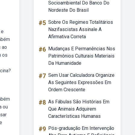
Socioambiental Do Banco Do
Nordeste Do Brasil
#5
Sobre Os Regimes Totalitários
Nazifascistas Assinale A
 e
Afirmativa Correta
ambém
s ao
#6
Mudanças E Permanências Nos
m os
Patrimônios Culturais Materiais
Da Humanidade
scina?
#7
Sem Usar Calculadora Organize
As Seguintes Expressões Em
Ordem Crescente
ambém
#8
As Fábulas São Histórias Em
a ou
Que Animais Adquirem
sar
Características Humanas
e
#9
Pós-graduação Em Intervenção