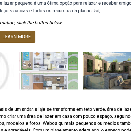
de lazer pequena é uma ótima opção para relaxar e receber amig
coleções únicas e todos os recursos da planner 5d,.
mation, click the button below.
LEARN MORE
de um andar, a laje se transforma em teto verde, área de laz
como criar uma área de lazer em casa com pouco espaço, seguind
jetos, modelos e fotos. Webos quintais pequenos ou médios tam
es e agradáveis. Com um planejamento adequado, o espaço pod