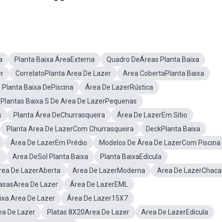
a
Planta Baixa ÁreaExterna
Quadro DeÁreas Planta Baixa
er
CorrelatoPlanta Area De Lazer
Area CobertaPlanta Baixa
Planta Baixa DePiscina
Área De LazerRústica
Plantas Baixa S De Area De LazerPequenas
s
Planta Área DeChurrasqueira
Área De LazerEm Sítio
Planta Area De LazerCom Churrasqueira
DeckPlanta Baixa
Área De LazerEm Prédio
Modelos De Área De LazerCom Piscina
s
Area DeSol Planta Baixa
Planta BaixaEdícula
rea De LazerAberta
Area De LazerModerna
Area De LazerChaca
asasArea De Lazer
Área De LazerEML
ixa Area De Lazer
Área De Lazer15X7
ea De Lazer
Platas 8X20Area De Lazer
Area De LazerEdicula