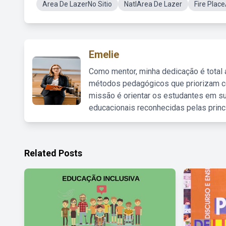
Area De LazerNo Sitio
NatlArea De Lazer
Fire Plac
Emelie
Como mentor, minha dedicação é total
métodos pedagógicos que priorizam co
missão é orientar os estudantes em su
educacionais reconhecidas pelas princ
Related Posts