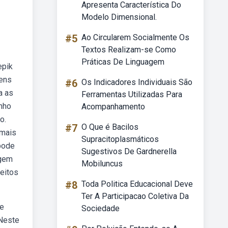
Apresenta Característica Do
Modelo Dimensional.
#5
Ao Circularem Socialmente Os
Textos Realizam-se Como
Práticas De Linguagem
epik
gens
#6
Os Indicadores Individuais São
a as
Ferramentas Utilizadas Para
enho
Acompanhamento
o.
#7
O Que é Bacilos
 mais
Supracitoplasmáticos
 pode
Sugestivos De Gardnerella
agem
Mobiluncus
eitos
#8
Toda Politica Educacional Deve
Ter A Participacao Coletiva Da
de
Sociedade
 Neste