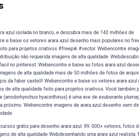
s
a azul isolada no branco, e descubra mais de 142 milhões de
re e baixe os vetores arara azul desenho mais populares no fre
feito para projetos criativos #freepik #vector. Webencontre ima
 atribuição não requerida imagens de alta qualidade. Webdescubr
facil no pinterest. Webencontre e baixe as fotos arara azul des
imagens de alta qualidade mais de 50 milhões de fotos de arquiv
is da faber castell! Webencontre e baixe os vetores arara azul
ns de alta qualidade feito para projetos criativos. Você também
ande (anodorhynchus hyacinthinus) é uma ave de exuberante plum
tra próximo. Webencontre imagens de arara azul desenho sem dir
lidade.
ursos grátis para desenho arara azul. 99. 000+ vetores, fotos 
agens de alta qualidade Webdesenhando uma arara azul realista.