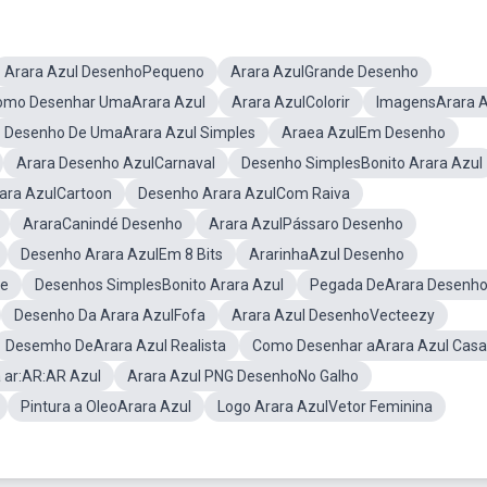
Arara Azul DesenhoPequeno
Arara AzulGrande Desenho
omo Desenhar UmaArara Azul
Arara AzulColorir
ImagensArara A
Desenho De UmaArara Azul Simples
Araea AzulEm Desenho
Arara Desenho AzulCarnaval
Desenho SimplesBonito Arara Azul
ara AzulCartoon
Desenho Arara AzulCom Raiva
AraraCanindé Desenho
Arara AzulPássaro Desenho
Desenho Arara AzulEm 8 Bits
ArarinhaAzul Desenho
be
Desenhos SimplesBonito Arara Azul
Pegada DeArara Desenh
Desenho Da Arara AzulFofa
Arara Azul DesenhoVecteezy
Desemho DeArara Azul Realista
Como Desenhar aArara Azul Casa
 ar:AR:AR Azul
Arara Azul PNG DesenhoNo Galho
Pintura a OleoArara Azul
Logo Arara AzulVetor Feminina