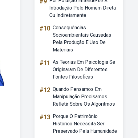
#9
Por Poluição Entende-se A
Introdução Pelo Homem Direta
Ou Indiretamente
#10
Consequências
Socioambientais Causadas
Pela Produção E Uso De
Materiais
#11
As Teorias Em Psicologia Se
Originaram De Diferentes
Fontes Filosoficas
#12
Quando Pensamos Em
Manipulação Precisamos
Refletir Sobre Os Algoritmos
#13
Porque O Patrimônio
Histórico Necessita Ser
Preservado Pela Humanidade