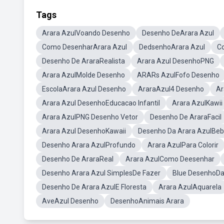
Tags
Arara AzulVoando Desenho
Desenho DeArara Azul
Como DesenharArara Azul
DedsenhoArara Azul
C
Desenho De AraraRealista
Arara Azul DesenhoPNG
Arara AzulMolde Desenho
ARARs AzulFofo Desenho
EscolaArara Azul Desenho
AraraAzul4 Desenho
Ar
Arara Azul DesenhoEducacao Infantil
Arara AzulKawii
Arara AzulPNG Desenho Vetor
Desenho De AraraFacil
Arara Azul DesenhoKawaii
Desenho Da Arara AzulBe
Desenho Arara AzulProfundo
Arara AzulPara Colorir
Desenho De AraraReal
Arara AzulComo Deesenhar
Desenho Arara Azul SimplesDe Fazer
Blue DesenhoDa
Desenho De Arara AzulE Floresta
Arara AzulAquarela
AveAzul Desenho
DesenhoAnimais Arara