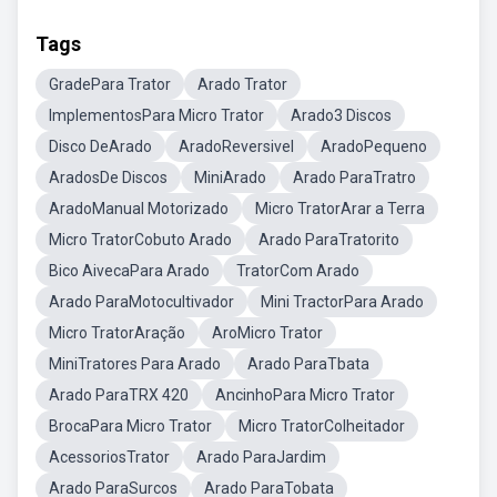
Tags
GradePara Trator
Arado Trator
ImplementosPara Micro Trator
Arado3 Discos
Disco DeArado
AradoReversivel
AradoPequeno
AradosDe Discos
MiniArado
Arado ParaTratro
AradoManual Motorizado
Micro TratorArar a Terra
Micro TratorCobuto Arado
Arado ParaTratorito
Bico AivecaPara Arado
TratorCom Arado
Arado ParaMotocultivador
Mini TractorPara Arado
Micro TratorAração
AroMicro Trator
MiniTratores Para Arado
Arado ParaTbata
Arado ParaTRX 420
AncinhoPara Micro Trator
BrocaPara Micro Trator
Micro TratorColheitador
AcessoriosTrator
Arado ParaJardim
Arado ParaSurcos
Arado ParaTobata