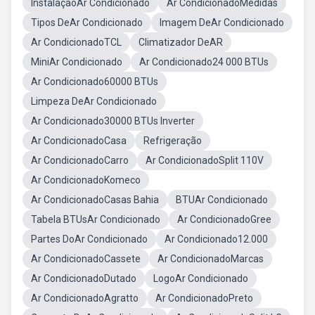
InstalaçãoAr Condicionado
Ar CondicionadoMedidas
Tipos DeAr Condicionado
Imagem DeAr Condicionado
Ar CondicionadoTCL
Climatizador DeAR
MiniAr Condicionado
Ar Condicionado24 000 BTUs
Ar Condicionado60000 BTUs
Limpeza DeAr Condicionado
Ar Condicionado30000 BTUs Inverter
Ar CondicionadoCasa
Refrigeração
Ar CondicionadoCarro
Ar CondicionadoSplit 110V
Ar CondicionadoKomeco
Ar CondicionadoCasas Bahia
BTUAr Condicionado
Tabela BTUsAr Condicionado
Ar CondicionadoGree
Partes DoAr Condicionado
Ar Condicionado12.000
Ar CondicionadoCassete
Ar CondicionadoMarcas
Ar CondicionadoDutado
LogoAr Condicionado
Ar CondicionadoAgratto
Ar CondicionadoPreto