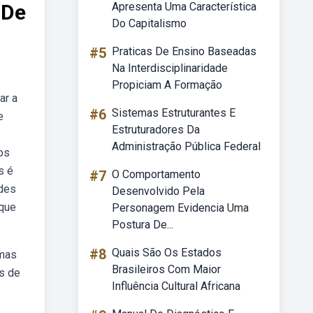
 De
Apresenta Uma Característica
Do Capitalismo
#5
Praticas De Ensino Baseadas
Na Interdisciplinaridade
Propiciam A Formação
ar a
#6
Sistemas Estruturantes E
e
Estruturadores Da
Administração Pública Federal
os
s é
#7
O Comportamento
rdes
Desenvolvido Pela
 que
Personagem Evidencia Uma
Postura De...
#8
Quais São Os Estados
 mas
Brasileiros Com Maior
s de
Influência Cultural Africana