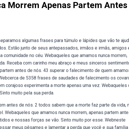
a Morrem Apenas Partem Antes
aramos algumas frases para túmulo e lápides que vão te ajud
os. Estão junto de seus antepassados, irmãos e irmãs, amigos 
uma comunidade no céu. Webaqueles que amamos nunca morrem,
erda. Receba com carinho meu abraço e meus sinceros sentiment
artem antes de nós. 43 superar o falecimento de quem amamo
à. Webcerca de 5358 frases de saudades de falecimento os cova
em corajoso experimenta a morte apenas uma vez. Webaqueles
into muito pela sua perda.
 antes de nós. 2 todos sabem que a morte faz parte da vida,
ível. Webaqueles que amamos nunca morrem, apenas partem ante
atidos e nossas forças se vão. Sinto muito por esse. Webneste
essar meus pêsames e lamentar a perda que você e sua família