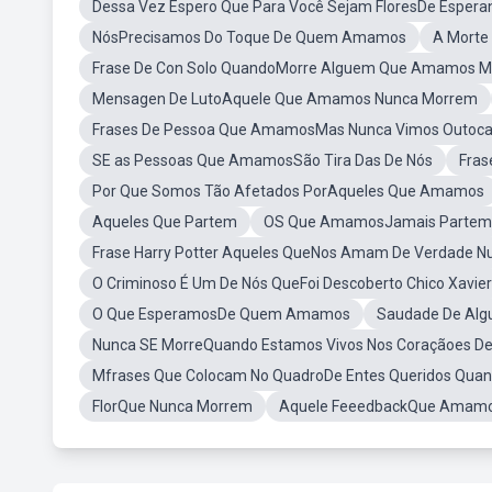
Dessa Vez Espero Que Para Você Sejam FloresDe Esper
NósPrecisamos Do Toque De Quem Amamos
A Morte
Frase De Con Solo QuandoMorre Alguem Que Amamos M
Mensagen De LutoAquele Que Amamos Nunca Morrem
Frases De Pessoa Que AmamosMas Nunca Vimos Outoc
SE as Pessoas Que AmamosSão Tira Das De Nós
Fras
Por Que Somos Tão Afetados PorAqueles Que Amamos
Aqueles Que Partem
OS Que AmamosJamais Partem
Frase Harry Potter Aqueles QueNos Amam De Verdade N
O Criminoso É Um De Nós QueFoi Descoberto Chico Xavier
O Que EsperamosDe Quem Amamos
Saudade De Alg
Nunca SE MorreQuando Estamos Vivos Nos Coraçãoes
Mfrases Que Colocam No QuadroDe Entes Queridos Qua
FlorQue Nunca Morrem
Aquele FeeedbackQue Amam