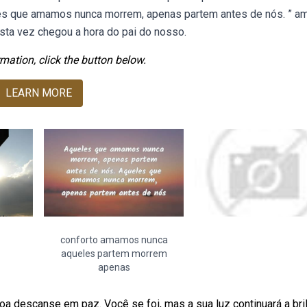
les que amamos nunca morrem, apenas partem antes de nós. ” a
esta vez chegou a hora do pai do nosso.
mation, click the button below.
LEARN MORE
conforto amamos nunca
aqueles partem morrem
apenas
 descanse em paz. Você se foi, mas a sua luz continuará a bri