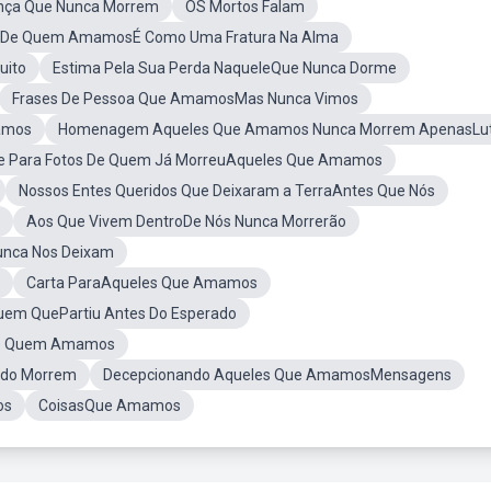
ança Que Nunca Morrem
OS Mortos Falam
 De Quem AmamosÉ Como Uma Fratura Na Alma
uito
Estima Pela Sua Perda NaqueleQue Nunca Dorme
Frases De Pessoa Que AmamosMas Nunca Vimos
amos
Homenagem Aqueles Que Amamos Nunca Morrem ApenasLu
e Para Fotos De Quem Já MorreuAqueles Que Amamos
Nossos Entes Queridos Que Deixaram a TerraAntes Que Nós
Aos Que Vivem DentroDe Nós Nunca Morrerão
unca Nos Deixam
Carta ParaAqueles Que Amamos
uem QuePartiu Antes Do Esperado
 De Quem Amamos
ndo Morrem
Decepcionando Aqueles Que AmamosMensagens
os
CoisasQue Amamos