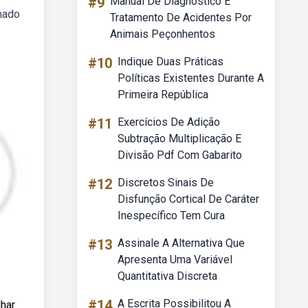
#9
Manual De Diagnóstico E
mado
Tratamento De Acidentes Por
Animais Peçonhentos
#10
Indique Duas Práticas
Políticas Existentes Durante A
Primeira República
#11
Exercícios De Adição
Subtração Multiplicação E
Divisão Pdf Com Gabarito
#12
Discretos Sinais De
Disfunção Cortical De Caráter
Inespecífico Tem Cura
#13
Assinale A Alternativa Que
Apresenta Uma Variável
Quantitativa Discreta
#14
A Escrita Possibilitou A
lhar