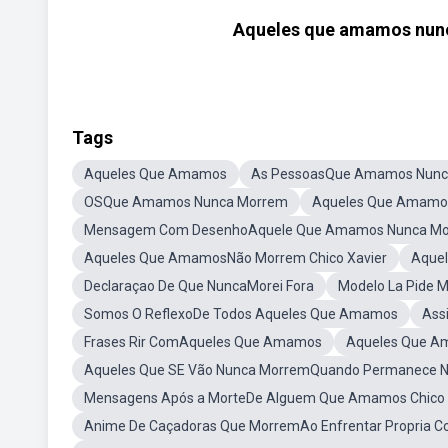
Aqueles que amamos nunca
Tags
Aqueles Que Amamos
As PessoasQue Amamos Nunc
OSQue Amamos Nunca Morrem
Aqueles Que Amamo
Mensagem Com DesenhoAquele Que Amamos Nunca Mo
Aqueles Que AmamosNão Morrem Chico Xavier
Aque
Declaraçao De Que NuncaMorei Fora
Modelo La Pide
Somos O ReflexoDe Todos Aqueles Que Amamos
Ass
Frases Rir ComAqueles Que Amamos
Aqueles Que A
Aqueles Que SE Vão Nunca MorremQuando Permanece N
Mensagens Após a MorteDe Alguem Que Amamos Chico 
Anime De Caçadoras Que MorremAo Enfrentar Propria Co