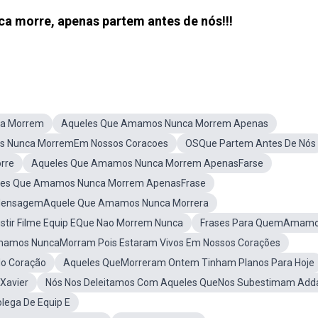
 morre, apenas partem antes de nós!!!
a Morrem
Aqueles Que Amamos Nunca Morrem Apenas
s Nunca MorremEm Nossos Coracoes
OSQue Partem Antes De Nós
rre
Aqueles Que Amamos Nunca Morrem ApenasFarse
les Que Amamos Nunca Morrem ApenasFrase
 MensagemAquele Que Amamos Nunca Morrera
istir Filme Equip EQue Nao Morrem Nunca
Frases Para QuemAmam
mamos NuncaMorram Pois Estaram Vivos Em Nossos Corações
o Coração
Aqueles QueMorreram Ontem Tinham Planos Para Hoje
Xavier
Nós Nos Deleitamos Com Aqueles QueNos Subestimam Ad
lega De Equip E