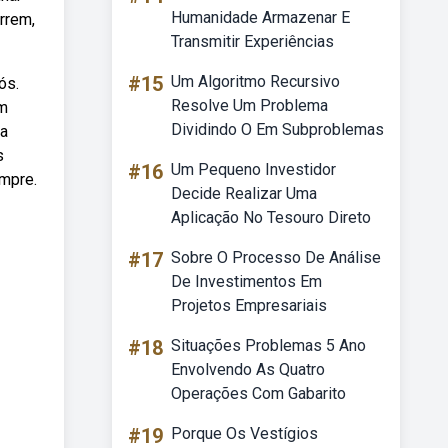
Humanidade Armazenar E
rrem,
Transmitir Experiências
#15
Um Algoritmo Recursivo
ós.
Resolve Um Problema
um
Dividindo O Em Subproblemas
 a
s
#16
Um Pequeno Investidor
mpre.
Decide Realizar Uma
Aplicação No Tesouro Direto
#17
Sobre O Processo De Análise
De Investimentos Em
Projetos Empresariais
#18
Situações Problemas 5 Ano
Envolvendo As Quatro
Operações Com Gabarito
#19
Porque Os Vestígios