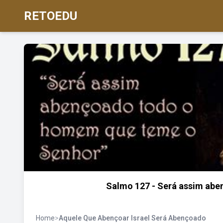
RETOEDU
Salmo 127 - Será assim abe
Home
>
Aquele Que Abençoar Israel Será Abençoado