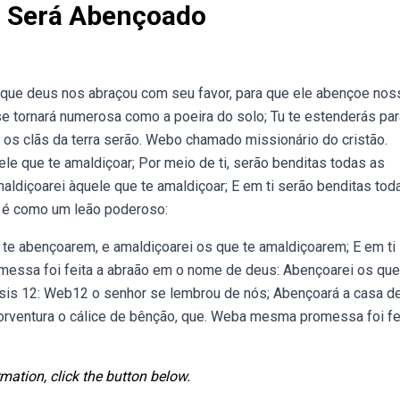
l Será Abençoado
e que deus nos abraçou com seu favor, para que ele abençoe no
 tornará numerosa como a poeira do solo; Tu te estenderás par
os os clãs da terra serão. Webo chamado missionário do cristão.
e que te amaldiçoar; Por meio de ti, serão benditas todas as
ldiçoarei àquele que te amaldiçoar; E em ti serão benditas tod
el é como um leão poderoso:
 te abençoarem, e amaldiçoarei os que te amaldiçoarem; E em ti
messa foi feita a abraão em o nome de deus: Abençoarei os que
esis 12: Web12 o senhor se lembrou de nós; Abençoará a casa d
porventura o cálice de bênção, que. Weba mesma promessa foi fe
mation, click the button below.