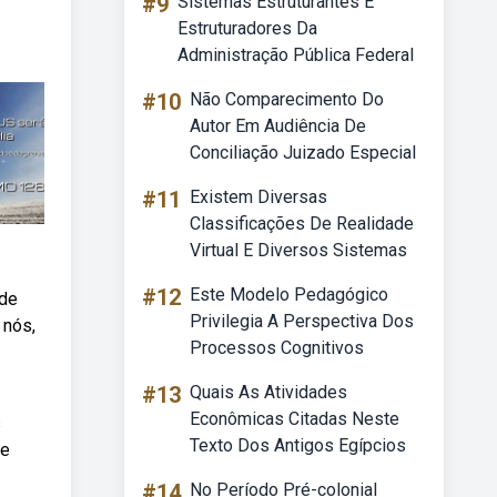
#9
Sistemas Estruturantes E
Estruturadores Da
Administração Pública Federal
#10
Não Comparecimento Do
Autor Em Audiência De
Conciliação Juizado Especial
#11
Existem Diversas
Classificações De Realidade
Virtual E Diversos Sistemas
#12
Este Modelo Pedagógico
 de
Privilegia A Perspectiva Dos
 nós,
Processos Cognitivos
#13
Quais As Atividades
Econômicas Citadas Neste
s
Texto Dos Antigos Egípcios
te
#14
No Período Pré-colonial