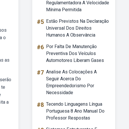
Regulamentadora A Velocidade
Mínima Permitida
#5
Estão Previstos Na Declaração
Universal Dos Direitos
ssos
Humanos A Observância
a o
#6
Por Falta De Manutenção
Preventiva Dos Veículos
as as
Automotores Liberam Gases
#7
Analise As Colocações A
Seguir Acerca Do
 serão
Empreendedorismo Por
 te
Necessidade
e
ita a
#8
Tecendo Linguagens Língua
Portuguesa 8 Ano Manual Do
Professor Respostas