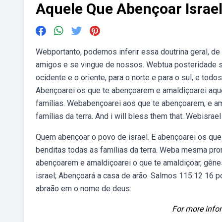
Aquele Que Abençoar Israe
Webportanto, podemos inferir essa doutrina geral, d
amigos e se vingue de nossos. Webtua posteridade se
ocidente e o oriente, para o norte e para o sul, e tod
Abençoarei os que te abençoarem e amaldiçoarei aquel
famílias. Webabençoarei aos que te abençoarem, e ama
famílias da terra. And i will bless them that. Webisra
Quem abençoar o povo de israel. E abençoarei os que
benditas todas as famílias da terra. Weba mesma pro
abençoarem e amaldiçoarei o que te amaldiçoar, gên
israel; Abençoará a casa de arão. Salmos 115:12 16 
abraão em o nome de deus:
For more infor