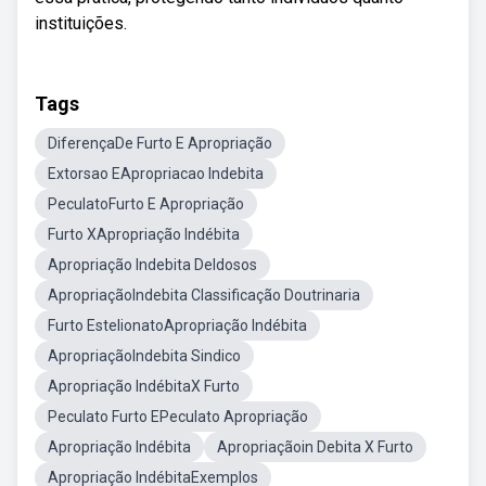
instituições.
Tags
DiferençaDe Furto E Apropriação
Extorsao EApropriacao Indebita
PeculatoFurto E Apropriação
Furto XApropriação Indébita
Apropriação Indebita DeIdosos
ApropriaçãoIndebita Classificação Doutrinaria
Furto EstelionatoApropriação Indébita
ApropriaçãoIndebita Sindico
Apropriação IndébitaX Furto
Peculato Furto EPeculato Apropriação
Apropriação Indébita
Apropriaçãoin Debita X Furto
Apropriação IndébitaExemplos