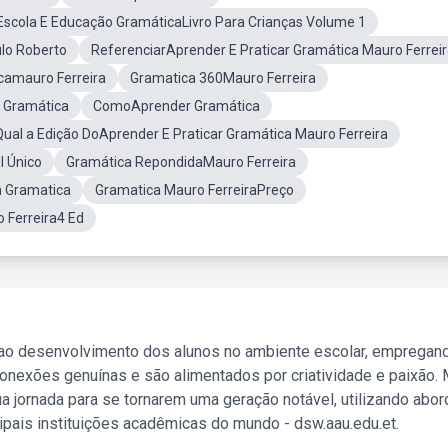
Escola E Educação GramáticaLivro Para Crianças Volume 1
ulo Roberto
ReferenciarAprender E Praticar Gramática Mauro Ferrei
camauro Ferreira
Gramatica 360Mauro Ferreira
E Gramática
ComoAprender Gramática
Qual a Edição DoAprender E Praticar Gramática Mauro Ferreira
l Único
Gramática RepondidaMauro Ferreira
 Gramatica
Gramatica Mauro FerreiraPreço
 Ferreira4 Ed
 ao desenvolvimento dos alunos no ambiente escolar, empregan
nexões genuínas e são alimentados por criatividade e paixão. 
a jornada para se tornarem uma geração notável, utilizando abo
ipais instituições acadêmicas do mundo - dsw.aau.edu.et.