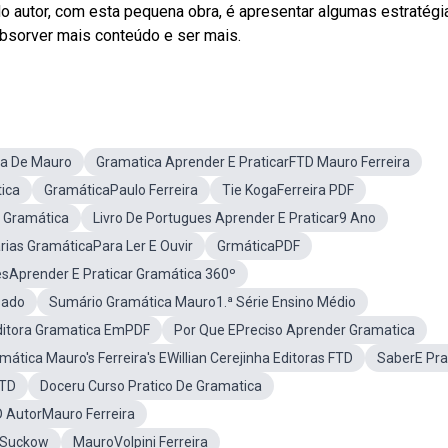
 do autor, com esta pequena obra, é apresentar algumas estratégi
 absorver mais conteúdo e ser mais.
ca De Mauro
Gramatica Aprender E PraticarFTD Mauro Ferreira
ica
GramáticaPaulo Ferreira
Tie KogaFerreira PDF
r Gramática
Livro De Portugues Aprender E Praticar9 Ano
rias GramáticaPara Ler E Ouvir
GrmáticaPDF
êsAprender E Praticar Gramática 360º
sado
Sumário Gramática Mauro1.ª Série Ensino Médio
ditora Gramatica EmPDF
Por Que EPreciso Aprender Gramatica
ática Mauro's Ferreira's EWillian Cerejinha Editoras FTD
SaberE Pra
FTD
Doceru Curso Pratico De Gramatica
TD AutorMauro Ferreira
F Suckow
MauroVolpini Ferreira