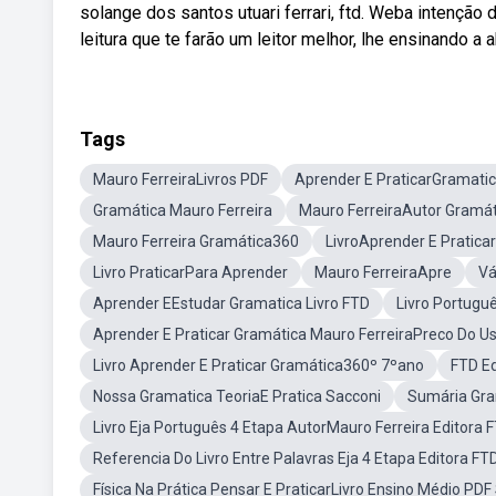
solange dos santos utuari ferrari, ftd. Weba intenção
leitura que te farão um leitor melhor, lhe ensinando a
Tags
Mauro FerreiraLivros PDF
Aprender E PraticarGramati
Gramática Mauro Ferreira
Mauro FerreiraAutor Gramát
Mauro Ferreira Gramática360
LivroAprender E Pratica
Livro PraticarPara Aprender
Mauro FerreiraApre
Vá
Aprender EEstudar Gramatica Livro FTD
Livro Portugu
Aprender E Praticar Gramática Mauro FerreiraPreco Do U
Livro Aprender E Praticar Gramática360º 7ºano
FTD E
Nossa Gramatica TeoriaE Pratica Sacconi
Sumária Gram
Livro Eja Português 4 Etapa AutorMauro Ferreira Editora 
Referencia Do Livro Entre Palavras Eja 4 Etapa Editora F
Física Na Prática Pensar E PraticarLivro Ensino Médio PD