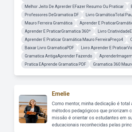
Melhor Jeito De Aprerder EFazer Resumo Ou Praticar
Professores DeGramatica DF
Livro GramáticaTotal Pa
Mauro Ferreira Gramática
Aprender E PraticarGramáti
Aprender E PraticarGramatica 360º
Livro Criatividade
Aprender E Praticar Gramática Mauro FerreiraPreço4
Baixar Livro GramaticaPDF
Livro Aprender E PraticarVo
Gramatica AntigaAprender Fazendo
AprenderImagem
Pratica EAprende Gramatica PDF
Gramatica 360 Mauro
Emelie
Como mentor, minha dedicação é total
métodos pedagógicos que priorizam co
missão é orientar os estudantes em su
educacionais reconhecidas pelas princ