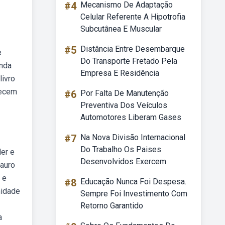
#4
Mecanismo De Adaptação
Celular Referente A Hipotrofia
Subcutânea E Muscular
#5
Distância Entre Desembarque
e
Do Transporte Fretado Pela
inda
Empresa E Residência
livro
recem
#6
Por Falta De Manutenção
Preventiva Dos Veículos
Automotores Liberam Gases
#7
Na Nova Divisão Internacional
Do Trabalho Os Paises
der e
Desenvolvidos Exercem
mauro
 e
#8
Educação Nunca Foi Despesa.
nidade
Sempre Foi Investimento Com
Retorno Garantido
a