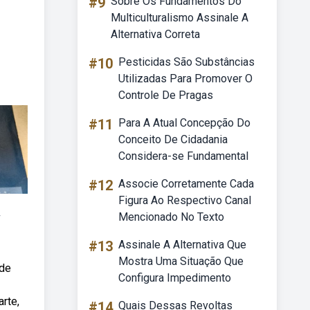
#9
Sobre Os Fundamentos Do
Multiculturalismo Assinale A
Alternativa Correta
#10
Pesticidas São Substâncias
Utilizadas Para Promover O
Controle De Pragas
#11
Para A Atual Concepção Do
Conceito De Cidadania
Considera-se Fundamental
#12
Associe Corretamente Cada
Figura Ao Respectivo Canal
Mencionado No Texto
r
#13
Assinale A Alternativa Que
Mostra Uma Situação Que
 de
Configura Impedimento
rte,
#14
Quais Dessas Revoltas