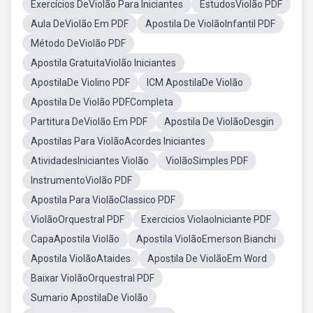
Exercícios DeViolão Para Iniciantes
EstudosViolão PDF
Aula DeViolão Em PDF
Apostila De ViolãoInfantil PDF
Método DeViolão PDF
Apostila GratuitaViolão Iniciantes
ApostilaDe Violino PDF
ICM ApostilaDe Violão
Apostila De Violão PDFCompleta
Partitura DeViolão Em PDF
Apostila De ViolãoDesgin
Apostilas Para ViolãoAcordes Iniciantes
AtividadesIniciantes Violão
ViolãoSimples PDF
InstrumentoViolão PDF
Apostila Para ViolãoClassico PDF
ViolãoOrquestral PDF
Exercicios ViolaoIniciante PDF
CapaApostila Violão
Apostila ViolãoEmerson Bianchi
Apostila ViolãoAtaides
Apostila De ViolãoEm Word
Baixar ViolãoOrquestral PDF
Sumario ApostilaDe Violão