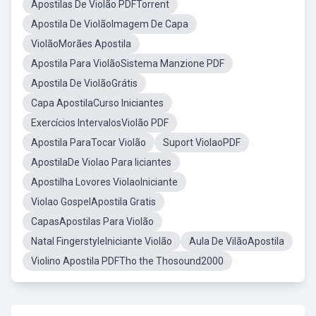
Apostilas De Violão PDFTorrent
Apostila De ViolãoImagem De Capa
ViolãoMorães Apostila
Apostila Para ViolãoSistema Manzione PDF
Apostila De ViolãoGrátis
Capa ApostilaCurso Iniciantes
Exercícios IntervalosViolão PDF
Apostila ParaTocar Violão
Suport ViolaoPDF
ApostilaDe Violao Para Iiciantes
Apostilha Lovores ViolaoIniciante
Violao GospelApostila Gratis
CapasApostilas Para Violão
Natal FingerstyleIniciante Violão
Aula De VilãoApostila
Violino Apostila PDFTho the Thosound2000