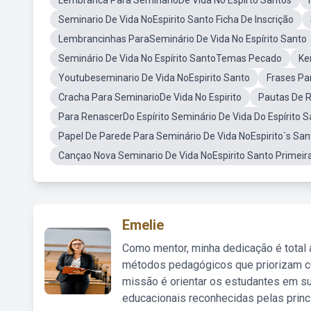
Lembranca Para SeminarioDe Vida No Espirto Santos
Seminario De Vida NoEspirito Santo Ficha De Inscrição
Lembrancinhas ParaSeminário De Vida No Espírito Santo
Seminário De Vida No Espírito SantoTemas Pecado
Ke
Youtubeseminario De Vida NoEspirito Santo
Frases Pa
Cracha Para SeminarioDe Vida No Espirito
Pautas De R
Para RenascerDo Espírito Seminário De Vida Do Espírito S
Papel De Parede Para Seminário De Vida NoEspirito`s San
Cançao Nova Seminario De Vida NoEspirito Santo Primeir
Emelie
Como mentor, minha dedicação é total
métodos pedagógicos que priorizam co
missão é orientar os estudantes em su
educacionais reconhecidas pelas princ