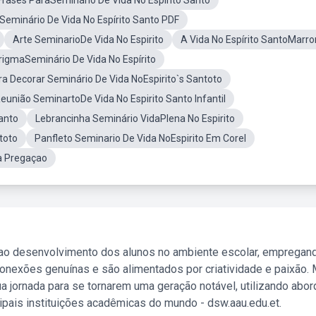
Frases ParaSeminário De Vida No Espírito Santo
Seminário De Vida No Espírito Santo PDF
Arte SeminarioDe Vida No Espirito
A Vida No Espírito SantoMarr
rigmaSeminário De Vida No Espírito
ra Decorar Seminário De Vida NoEspirito`s Santoto
eunião SeminartoDe Vida No Espirito Santo Infantil
anto
Lebrancinha Seminário VidaPlena No Espirito
toto
Panfleto Seminario De Vida NoEspirito Em Corel
a Pregaçao
 ao desenvolvimento dos alunos no ambiente escolar, empregan
nexões genuínas e são alimentados por criatividade e paixão. 
a jornada para se tornarem uma geração notável, utilizando abo
ipais instituições acadêmicas do mundo - dsw.aau.edu.et.