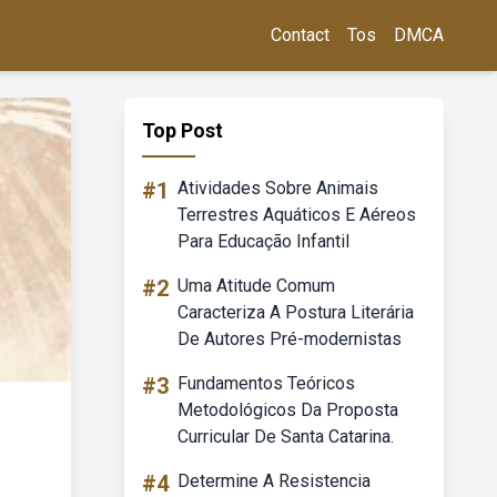
Contact
Tos
DMCA
Top Post
#1
Atividades Sobre Animais
Terrestres Aquáticos E Aéreos
Para Educação Infantil
#2
Uma Atitude Comum
Caracteriza A Postura Literária
De Autores Pré-modernistas
#3
Fundamentos Teóricos
Metodológicos Da Proposta
Curricular De Santa Catarina.
#4
Determine A Resistencia