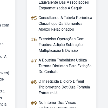
Equivalente Das Associações
Esquematizadas A Seguir
#5
Consultando A Tabela Periódica
Classifique Os Elementos
na com
Abaixo Relacionados
#6
Exercícios Operações Com
ões
Frações Adição Subtração
Multiplicação E Divisão
o. A
#7
A Doutrina Trabalhista Utiliza
Termos Distintos Para Extinção
Do Contrato
(sves)
 de
#8
O Inseticida Dicloro Difenil
Tricloroetano Ddt Cuja Fórmula
024.
Estrutural é
os
#9
No Interior Dos Vasos
ncia