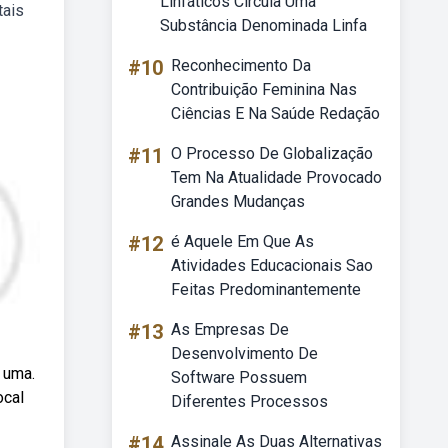
Linfáticos Circula Uma
tais
Substância Denominada Linfa
#10
Reconhecimento Da
Contribuição Feminina Nas
Ciências E Na Saúde Redação
#11
O Processo De Globalização
Tem Na Atualidade Provocado
Grandes Mudanças
#12
é Aquele Em Que As
Atividades Educacionais Sao
Feitas Predominantemente
#13
As Empresas De
Desenvolvimento De
 uma.
Software Possuem
ocal
Diferentes Processos
#14
Assinale As Duas Alternativas