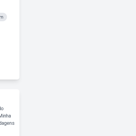
om
do
Minha
rdagens