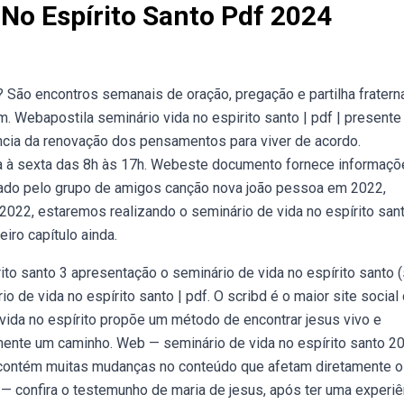
 No Espírito Santo Pdf 2024
? São encontros semanais de oração, pregação e partilha frater
m. Webapostila seminário vida no espirito santo | pdf | presente
ância da renovação dos pensamentos para viver de acordo.
da à sexta das 8h às 17h. Webeste documento fornece informaç
izado pelo grupo de amigos canção nova joão pessoa em 2022,
2022, estaremos realizando o seminário de vida no espírito sant
iro capítulo ainda.
to santo 3 apresentação o seminário de vida no espírito santo 
o de vida no espírito santo | pdf. O scribd é o maior site social
vida no espírito propõe um método de encontrar jesus vivo e
mente um caminho. Web — seminário de vida no espírito santo 2
 contém muitas mudanças no conteúdo que afetam diretamente 
 — confira o testemunho de maria de jesus, após ter uma experiê