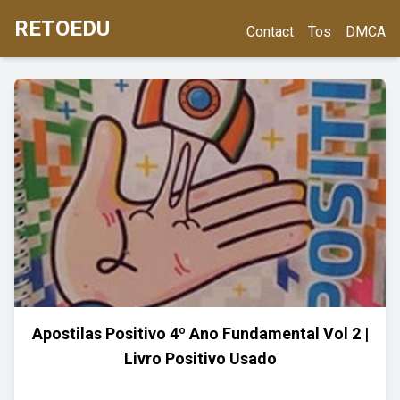
RETOEDU
Contact
Tos
DMCA
Apostilas Positivo 4º Ano Fundamental Vol 2 |
Livro Positivo Usado