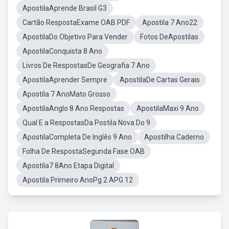
ApostilaAprende Brasil G3
Cartão RespostaExame OAB PDF
Apostila 7 Ano22
ApostilaDo Objetivo Para Vender
Fotos DeApostilas
ApostilaConquista 8 Ano
Livros De RespostasDe Geografia 7 Ano
ApostilaAprender Sempre
ApostilaDe Cartas Gerais
Apostila 7 AnoMato Grosso
ApostilaAnglo 8 Ano Respostas
ApostilaMaxi 9 Ano
Qual E a RespostasDa Postila Nova Do 9
ApostilaCompleta De Inglês 9 Ano
Apostilha Caderno
Folha De RespostaSegunda Fase OAB
Apostila7 8Ano Etapa Digital
Apostila Primeiro AnoPg 2 APG 12