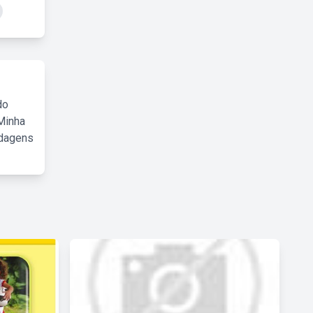
do
Minha
rdagens