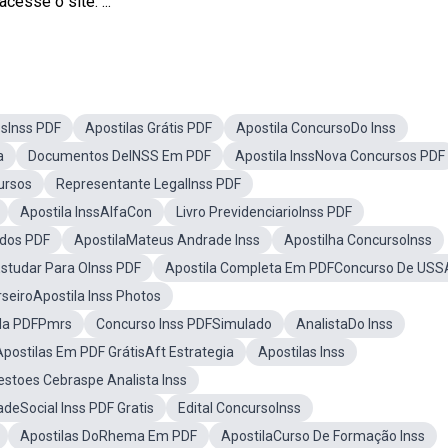
cesse o site: ...
osInss PDF
Apostilas Grátis PDF
Apostila ConcursoDo Inss
a
Documentos DeINSS Em PDF
Apostila InssNova Concursos PDF
ursos
Representante LegalInss PDF
Apostila InssAlfaCon
Livro PrevidenciarioInss PDF
udos PDF
ApostilaMateus Andrade Inss
Apostilha ConcursoInss
Estudar Para OInss PDF
Apostila Completa Em PDFConcurso De USSA
seiroApostila Inss Photos
ila PDFPmrs
Concurso Inss PDFSimulado
AnalistaDo Inss
Apostilas Em PDF GrátisAft Estrategia
Apostilas Inss
estoes Cebraspe Analista Inss
deSocial Inss PDF Gratis
Edital ConcursoInss
Apostilas DoRhema Em PDF
ApostilaCurso De Formação Inss