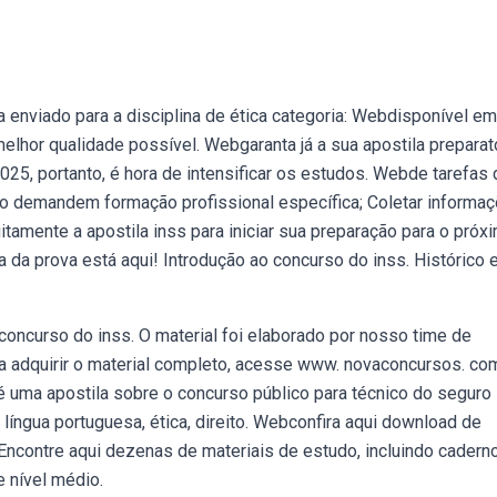
a enviado para a disciplina de ética categoria: Webdisponível em
melhor qualidade possível. Webgaranta já a sua apostila preparató
2025, portanto, é hora de intensificar os estudos. Webde tarefas
ão demandem formação profissional específica; Coletar informaç
tamente a apostila inss para iniciar sua preparação para o próx
 da prova está aqui! Introdução ao concurso do inss. Histórico 
concurso do inss. O material foi elaborado por nosso time de
a adquirir o material completo, acesse www. novaconcursos. com.
uma apostila sobre o concurso público para técnico do seguro
íngua portuguesa, ética, direito. Webconfira aqui download de
 Encontre aqui dezenas de materiais de estudo, incluindo cadern
 nível médio.