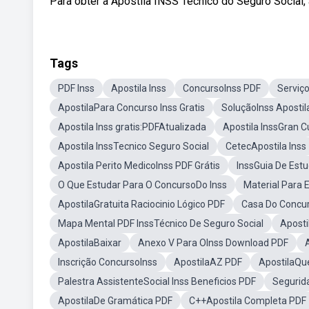
Para obter a Apostila INSS Técnico do Seguro Social, a
Tags
PDF Inss
Apostila Inss
ConcursoInss PDF
Serviç
ApostilaPara Concurso Inss Gratis
SoluçãoInss Apostil
Apostila Inss gratis:PDFAtualizada
Apostila InssGran C
Apostila InssTecnico Seguro Social
CetecApostila Inss
Apostila Perito MedicoInss PDF Grátis
InssGuia De Est
O Que Estudar Para O ConcursoDo Inss
Material Para 
ApostilaGratuita Raciocinio Lógico PDF
Casa Do Concur
Mapa Mental PDF InssTécnico De Seguro Social
Apost
ApostilaBaixar
Anexo V Para OInss Download PDF
Inscrição ConcursoInss
ApostilaAZ PDF
ApostilaQu
Palestra AssistenteSocial Inss Beneficios PDF
Segurida
ApostilaDe Gramática PDF
C++Apostila Completa PDF