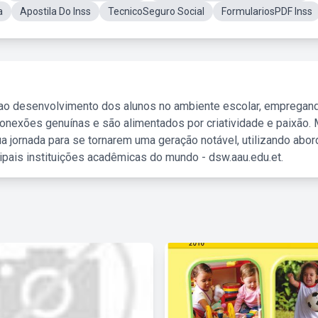
a
Apostila Do Inss
TecnicoSeguro Social
FormulariosPDF Inss
 ao desenvolvimento dos alunos no ambiente escolar, empregan
nexões genuínas e são alimentados por criatividade e paixão. 
a jornada para se tornarem uma geração notável, utilizando abo
ipais instituições acadêmicas do mundo - dsw.aau.edu.et.