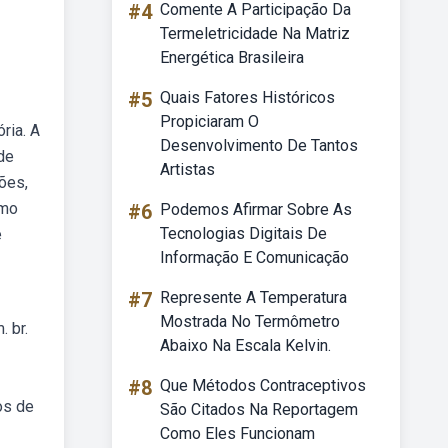
#4
Comente A Participação Da
Termeletricidade Na Matriz
Energética Brasileira
#5
Quais Fatores Históricos
Propiciaram O
ria. A
Desenvolvimento De Tantos
 de
Artistas
ões,
imo
#6
Podemos Afirmar Sobre As
Tecnologias Digitais De
e
Informação E Comunicação
#7
Represente A Temperatura
Mostrada No Termômetro
 br.
Abaixo Na Escala Kelvin.
#8
Que Métodos Contraceptivos
os de
São Citados Na Reportagem
Como Eles Funcionam