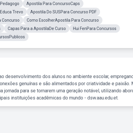
soPedagogo
Apostila Para ConcursoCaps
oEduca Trevo
Apostila Do SUSPara Concurso PDF
a Concurso
Como EscolherApostila Para Concurso
s
Capas Para a ApostilaDe Curso
Hui FenPara Concursos
ursosPublicos
 ao desenvolvimento dos alunos no ambiente escolar, empregan
nexões genuínas e são alimentados por criatividade e paixão. 
a jornada para se tornarem uma geração notável, utilizando abo
ipais instituições acadêmicas do mundo - dsw.aau.edu.et.