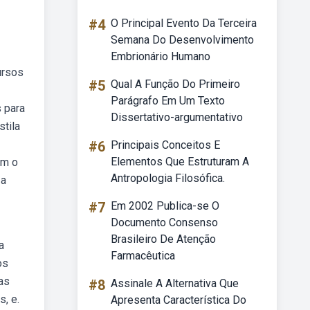
#4
O Principal Evento Da Terceira
Semana Do Desenvolvimento
Embrionário Humano
ursos
#5
Qual A Função Do Primeiro
Parágrafo Em Um Texto
s para
Dissertativo-argumentativo
tila
#6
Principais Conceitos E
Elementos Que Estruturam A
om o
Antropologia Filosófica.
 a
#7
Em 2002 Publica-se O
Documento Consenso
Brasileiro De Atenção
a
Farmacêutica
os
as
#8
Assinale A Alternativa Que
, e.
Apresenta Característica Do