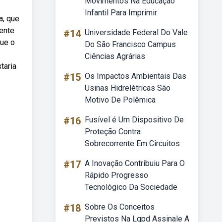
Movimentos Na Educação
Infantil Para Imprimir
a, que
mente
#14
Universidade Federal Do Vale
que o
Do São Francisco Campus
Ciências Agrárias
taria
#15
Os Impactos Ambientais Das
Usinas Hidrelétricas São
Motivo De Polêmica
#16
Fusível é Um Dispositivo De
Proteção Contra
Sobrecorrente Em Circuitos
#17
A Inovação Contribuiu Para O
Rápido Progresso
Tecnológico Da Sociedade
#18
Sobre Os Conceitos
Previstos Na Lgpd Assinale A