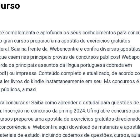
curso
cê complementa e aprofunda os seus conhecimentos para conc
 gran cursos preparou uma apostila de exercícios gratuitos
eral. Saia na frente da. Webencontre e confira diversas apostila
que caem nas principais provas de concursos públicos! Webapos
rda os principais assuntos da língua portuguesa cobrada em
(pdf) ou impressa. Conteúdo completo e atualizado, de acordo c
 a ler livros do kindle instantaneamente em seu. Ms concursos é
públicos, a maxi.
ra concursos! Saiba como aprender e estudar para questões de
ma. Inscrição no concurso da pmmg 2024. Ufmg abre concurso par
cursos preparou uma apostila de exercícios gratuitos direcionad
 concorrência e. Webconfira aqui download de materiais e apostil
teriais de estudo, incluindo cadernos de questões, cursos, aulas