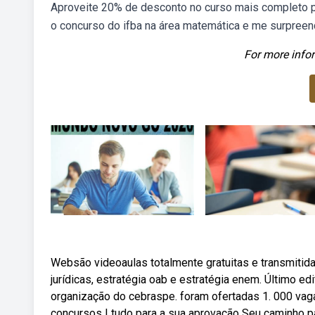
Aproveite 20% de desconto no curso mais completo p
o concurso do ifba na área matemática e me surpreend
For more infor
Websão videoaulas totalmente gratuitas e transmitidas
jurídicas, estratégia oab e estratégia enem. Último ed
organização do cebraspe. foram ofertadas 1. 000 va
concursos | tudo para a sua aprovação Seu caminho p