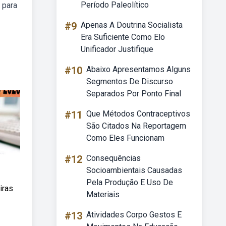
Período Paleolítico
 para
#9
Apenas A Doutrina Socialista
Era Suficiente Como Elo
Unificador Justifique
#10
Abaixo Apresentamos Alguns
Segmentos De Discurso
Separados Por Ponto Final
#11
Que Métodos Contraceptivos
São Citados Na Reportagem
Como Eles Funcionam
#12
Consequências
Socioambientais Causadas
Pela Produção E Uso De
iras
Materiais
#13
Atividades Corpo Gestos E