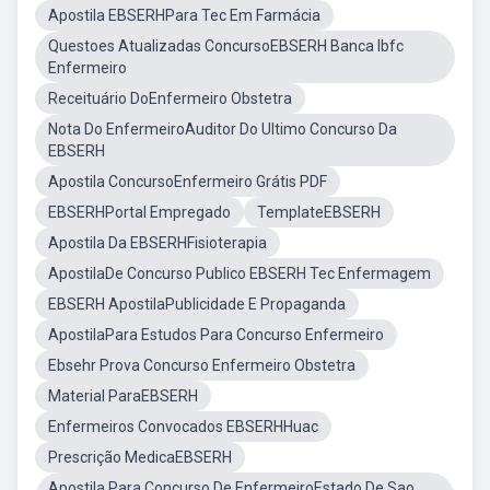
Apostila EBSERHPara Tec Em Farmácia
Questoes Atualizadas ConcursoEBSERH Banca Ibfc
Enfermeiro
Receituário DoEnfermeiro Obstetra
Nota Do EnfermeiroAuditor Do Ultimo Concurso Da
EBSERH
Apostila ConcursoEnfermeiro Grátis PDF
EBSERHPortal Empregado
TemplateEBSERH
Apostila Da EBSERHFisioterapia
ApostilaDe Concurso Publico EBSERH Tec Enfermagem
EBSERH ApostilaPublicidade E Propaganda
ApostilaPara Estudos Para Concurso Enfermeiro
Ebsehr Prova Concurso Enfermeiro Obstetra
Material ParaEBSERH
Enfermeiros Convocados EBSERHHuac
Prescrição MedicaEBSERH
Apostila Para Concurso De EnfermeiroEstado De Sao