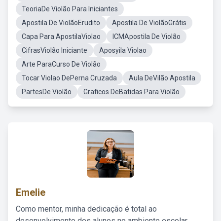
TeoriaDe Violão Para Iniciantes
Apostila De ViolãoErudito
Apostila De ViolãoGrátis
Capa Para ApostilaViolao
ICMApostila De Violão
CifrasViolão Iniciante
Aposyila Violao
Arte ParaCurso De Violão
Tocar Violao DePerna Cruzada
Aula DeVilão Apostila
PartesDe Violão
Graficos DeBatidas Para Violão
Emelie
Como mentor, minha dedicação é total ao
desenvolvimento dos alunos no ambiente escolar,