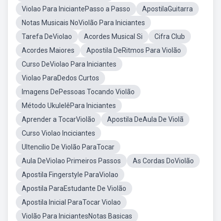
Violao Para IniciantePasso a Passo
ApostilaGuitarra
Notas Musicais NoViolão Para Iniciantes
Tarefa DeViolao
Acordes Musical Si
Cifra Club
Acordes Maiores
Apostila DeRitmos Para Violão
Curso DeViolao Para Iniciantes
Violao ParaDedos Curtos
Imagens DePessoas Tocando Violão
Método UkulelêPara Iniciantes
Aprender a TocarViolão
Apostila DeAula De Violã
Curso Violao Inciciantes
Ultencilio De Violão ParaTocar
Aula DeViolao Primeiros Passos
As Cordas DoViolão
Apostila Fingerstyle ParaViolao
Apostila ParaEstudante De Violão
Apostila Inicial ParaTocar Violao
Violão Para IniciantesNotas Basicas