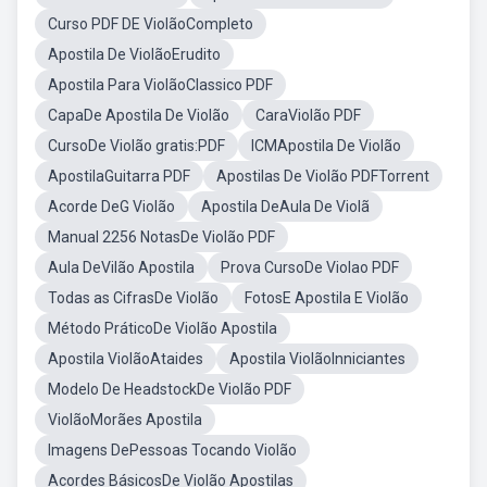
Curso PDF DE ViolãoCompleto
Apostila De ViolãoErudito
Apostila Para ViolãoClassico PDF
CapaDe Apostila De Violão
CaraViolão PDF
CursoDe Violão gratis:PDF
ICMApostila De Violão
ApostilaGuitarra PDF
Apostilas De Violão PDFTorrent
Acorde DeG Violão
Apostila DeAula De Violã
Manual 2256 NotasDe Violão PDF
Aula DeVilão Apostila
Prova CursoDe Violao PDF
Todas as CifrasDe Violão
FotosE Apostila E Violão
Método PráticoDe Violão Apostila
Apostila ViolãoAtaides
Apostila ViolãoInniciantes
Modelo De HeadstockDe Violão PDF
ViolãoMorães Apostila
Imagens DePessoas Tocando Violão
Acordes BásicosDe Violão Apostilas