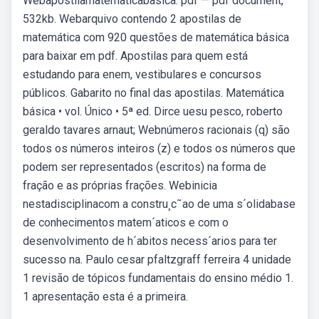
Webapostilamatematicabasica. pdf — pdf document,
532kb. Webarquivo contendo 2 apostilas de
matemática com 920 questões de matemática básica
para baixar em pdf. Apostilas para quem está
estudando para enem, vestibulares e concursos
públicos. Gabarito no final das apostilas. Matemática
básica • vol. Único • 5ª ed. Dirce uesu pesco, roberto
geraldo tavares arnaut; Webnúmeros racionais (q) são
todos os números inteiros (z) e todos os números que
podem ser representados (escritos) na forma de
fração e as próprias frações. Webinicia
nestadisciplinacom a constru¸c˜ao de uma s´olidabase
de conhecimentos matem´aticos e com o
desenvolvimento de h´abitos necess´arios para ter
sucesso na. Paulo cesar pfaltzgraff ferreira 4 unidade
1 revisão de tópicos fundamentais do ensino médio 1.
1 apresentação esta é a primeira.