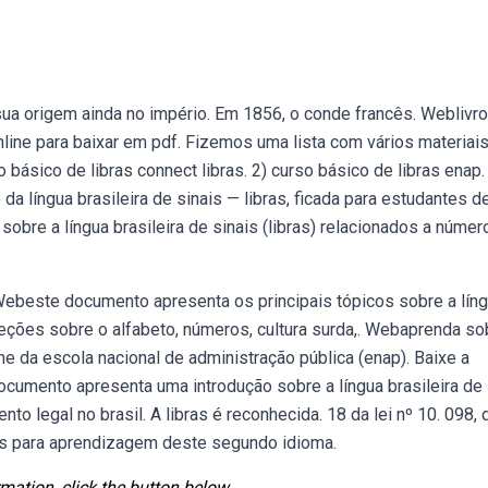
e sua origem ainda no império. Em 1856, o conde francês. Weblivr
nline para baixar em pdf. Fizemos uma lista com vários materiais
 básico de libras connect libras. 2) curso básico de libras enap.
da língua brasileira de sinais — libras, ficada para estudantes d
re a língua brasileira de sinais (libras) relacionados a númer
é. Webeste documento apresenta os principais tópicos sobre a lín
ui seções sobre o alfabeto, números, cultura surda,. Webaprenda so
line da escola nacional de administração pública (enap). Baixe a
ocumento apresenta uma introdução sobre a língua brasileira de
to legal no brasil. A libras é reconhecida. 18 da lei nº 10. 098, 
s para aprendizagem deste segundo idioma.
mation, click the button below.