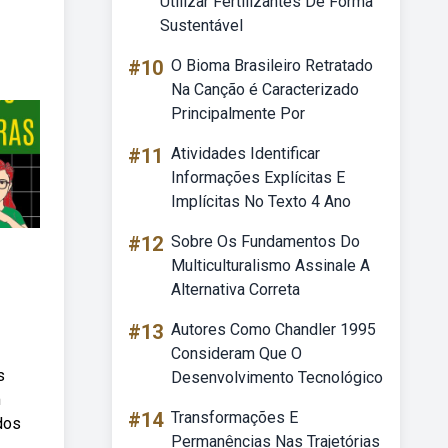
Utilizar Fertilizantes De Forma
Sustentável
#10
O Bioma Brasileiro Retratado
Na Canção é Caracterizado
Principalmente Por
#11
Atividades Identificar
Informações Explícitas E
Implícitas No Texto 4 Ano
#12
Sobre Os Fundamentos Do
Multiculturalismo Assinale A
Alternativa Correta
#13
Autores Como Chandler 1995
Consideram Que O
s
Desenvolvimento Tecnológico
m
#14
Transformações E
dos
Permanências Nas Trajetórias