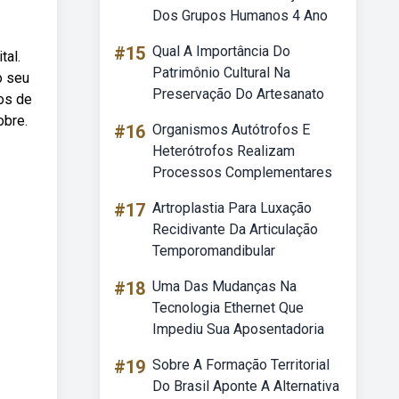
Dos Grupos Humanos 4 Ano
#15
Qual A Importância Do
tal.
Patrimônio Cultural Na
o seu
Preservação Do Artesanato
mos de
obre.
#16
Organismos Autótrofos E
Heterótrofos Realizam
Processos Complementares
#17
Artroplastia Para Luxação
Recidivante Da Articulação
Temporomandibular
#18
Uma Das Mudanças Na
Tecnologia Ethernet Que
Impediu Sua Aposentadoria
#19
Sobre A Formação Territorial
Do Brasil Aponte A Alternativa