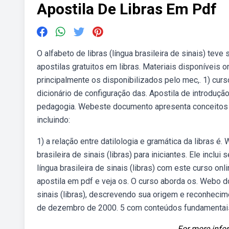
Apostila De Libras Em Pdf
O alfabeto de libras (língua brasileira de sinais) tev
apostilas gratuitos em libras. Materiais disponíveis o
principalmente os disponibilizados pelo mec,. 1) curso
dicionário de configuração das. Apostila de introdução 
pedagogia. Webeste documento apresenta conceitos sob
incluindo:
1) a relação entre datilologia e gramática da libras 
brasileira de sinais (libras) para iniciantes. Ele incl
língua brasileira de sinais (libras) com este curso on
apostila em pdf e veja os. O curso aborda os. Webo d
sinais (libras), descrevendo sua origem e reconhecimen
de dezembro de 2000. 5 com conteúdos fundamentai
For more infor