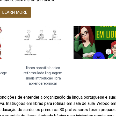
LEARN MORE
libras apostila basico
longe
reformulada linguagem
sinais introdução libra
aprenderebrincar
condições de entender a organização da língua portuguesa e sua
iva. Instruções em libras para rotinas em sala de aula. Websó e
 educação do surdo, os primeiros 80 professores foram prepara
 a apostila de libras ilustrada básica para iniciantes pronta para