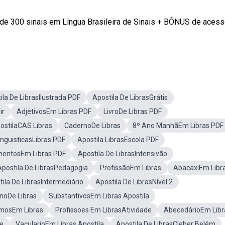
 de 300 sinais em Língua Brasileira de Sinais + BÔNUS de acess
ila De LibrasIlustrada PDF
Apostila De LibrasGrátis
ir
AdjetivosEm Libras PDF
LivroDe Libras PDF
ostilaCAS Libras
CadernoDe Libras
8º Ano ManhãEm Libras PDF
inguisticasLibras PDF
Apostila LibrasEscola PDF
mentosEm Libras PDF
Apostila De LibrasIntensivão
Apostila De LibrasPedagogia
ProfissãoEm Libras
AbacaxiEm Libr
ila De LibrasIntermediário
Apostila De LibrasNível 2
noDe Libras
SubstantivosEm Libras Apostila
mosEm Libras
Profissoes Em LibrasAtividade
AbecedárioEm Libr
de
VacularioEm Libras Apostila
Apostila De LibrasCleber Belém