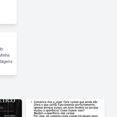
do
Minha
rdagens