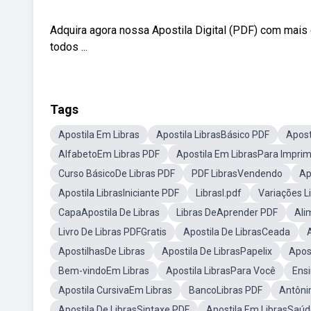
Adquira agora nossa Apostila Digital (PDF) com mais
todos ...
Tags
Apostila Em Libras
Apostila LibrasBásico PDF
Apost
AlfabetoEm Libras PDF
Apostila Em LibrasPara Imprim
Curso BásicoDe Libras PDF
PDF LibrasVendendo
Ap
Apostila LibrasIniciante PDF
LibrasI.pdf
Variações L
CapaApostila De Libras
Libras DeAprender PDF
Ali
Livro De Libras PDFGratis
Apostila De LibrasCeada
ApostilhasDe Libras
Apostila De LibrasPapelix
Apost
Bem-vindoEm Libras
Apostila LibrasPara Você
Ensi
Apostila CursivaEm Libras
BancoLibras PDF
Antôni
Apostila De LibrasSintaxe PDF
Apostila Em LibrasSaú