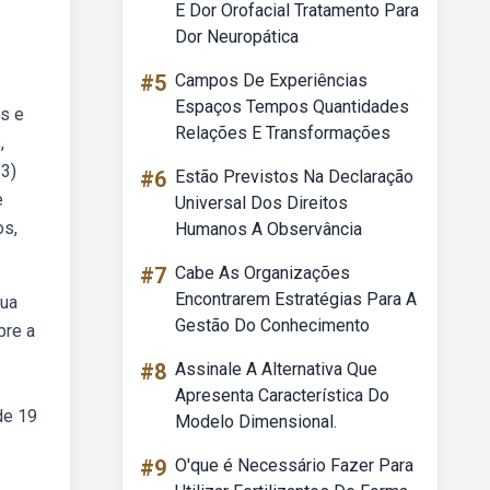
E Dor Orofacial Tratamento Para
Dor Neuropática
#5
Campos De Experiências
Espaços Tempos Quantidades
os e
Relações E Transformações
,
 3)
#6
Estão Previstos Na Declaração
e
Universal Dos Direitos
os,
Humanos A Observância
#7
Cabe As Organizações
Encontrarem Estratégias Para A
gua
Gestão Do Conhecimento
bre a
#8
Assinale A Alternativa Que
Apresenta Característica Do
de 19
Modelo Dimensional.
#9
O'que é Necessário Fazer Para