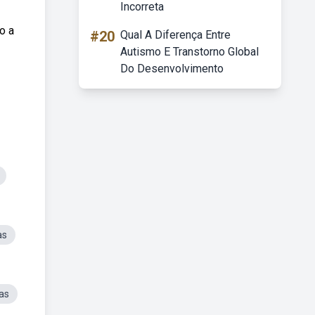
Incorreta
o a
#20
Qual A Diferença Entre
Autismo E Transtorno Global
Do Desenvolvimento
as
as