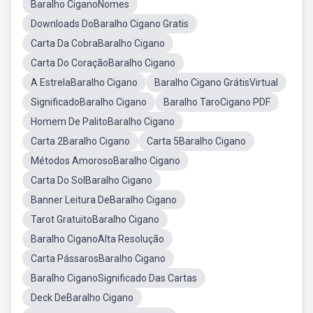
Baralho CiganoNomes
Downloads DoBaralho Cigano Gratis
Carta Da CobraBaralho Cigano
Carta Do CoraçãoBaralho Cigano
A EstrelaBaralho Cigano
Baralho Cigano GrátisVirtual
SignificadoBaralho Cigano
Baralho TaroCigano PDF
Homem De PalitoBaralho Cigano
Carta 2Baralho Cigano
Carta 5Baralho Cigano
Métodos AmorosoBaralho Cigano
Carta Do SolBaralho Cigano
Banner Leitura DeBaralho Cigano
Tarot GratuitoBaralho Cigano
Baralho CiganoAlta Resolução
Carta PássarosBaralho Cigano
Baralho CiganoSignificado Das Cartas
Deck DeBaralho Cigano