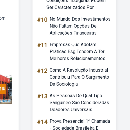
Condições Inseguras Podem
Ser Caracterizados Por
com
#10
No Mundo Dos Investimentos
Não Faltam Opções De
Aplicações Financeiras
#11
Empresas Que Adotam
Práticas Esg Tendem A Ter
Melhores Relacionamentos
#12
Como A Revolução Industrial
Contribuiu Para O Surgimento
Da Sociologia
#13
As Pessoas De Qual Tipo
Sanguíneo São Consideradas
Doadores Universais
#14
Prova Presencial 1º Chamada
- Sociedade Brasileira E