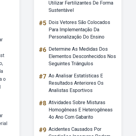
Utilizar Fertilizantes De Forma
Sustentável
#5
Dois Vetores São Colocados
Para Implementação Da
Personalização Do Ensino
ar
#6
Determine As Medidas Dos
st
Elementos Desconhecidos Nos
o,
Seguintes Triângulos
la
#7
Ao Analisar Estatísticas E
a o
Resultados Anteriores Os
l
Analistas Esportivos
#8
Atividades Sobre Misturas
Homogêneas E Heterogêneas
ar
4o Ano Com Gabarito
rial
#9
Acidentes Causados Por