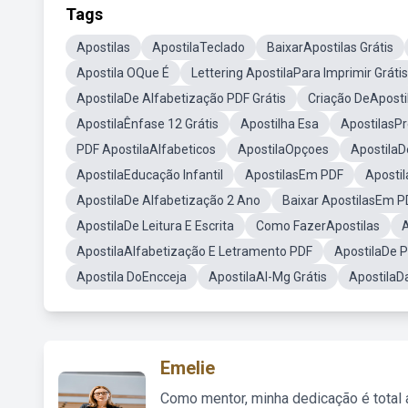
Tags
Apostilas
ApostilaTeclado
BaixarApostilas Grátis
Apostila OQue É
Lettering ApostilaPara Imprimir Grátis
ApostilaDe Alfabetização PDF Grátis
Criação DeApostil
ApostilaÊnfase 12 Grátis
Apostilha Esa
ApostilasP
PDF ApostilaAlfabeticos
ApostilaOpçoes
ApostilaD
ApostilaEducação Infantil
ApostilasEm PDF
Aposti
ApostilaDe Alfabetização 2 Ano
Baixar ApostilasEm P
ApostilaDe Leitura E Escrita
Como FazerApostilas
A
ApostilaAlfabetização E Letramento PDF
ApostilaDe P
Apostila DoEncceja
ApostilaAl-Mg Grátis
ApostilaDa
Emelie
Como mentor, minha dedicação é total