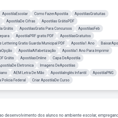
ApostilaEscolar
Como FazerApostila
ApostilasGratuitas
ApostilaDe Cifras
Apostilas GrátisPDF
a Grátis
ApostilasGratis Para Concursos
ApostilasFeb
repara
ApostilaPRF gratis:PDF
ApostilasGratuitos
e Lettering Gratis Guarda Municipal PDF
Apostila1 Ano
BaixarApo
laOpção
ApostilaAlfabetização
Apostila1 Ano Para Imprimir
DF Grátis
ApostilasOnline
Capa DeApostila
postilaDe Eletronica
Imagens DeApostilas
iano
AEM Letra De Mão
ApostilaInglês Infantil
ApostilaPNG
 Policia Federal
Criar ApostilaDe Curso
 ao desenvolvimento dos alunos no ambiente escolar, empregan