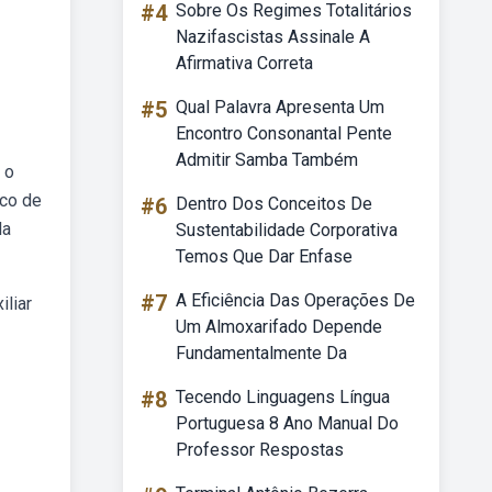
#4
Sobre Os Regimes Totalitários
Nazifascistas Assinale A
Afirmativa Correta
#5
Qual Palavra Apresenta Um
Encontro Consonantal Pente
Admitir Samba Também
 o
ico de
#6
Dentro Dos Conceitos De
la
Sustentabilidade Corporativa
Temos Que Dar Enfase
#7
A Eficiência Das Operações De
iliar
Um Almoxarifado Depende
Fundamentalmente Da
#8
Tecendo Linguagens Língua
Portuguesa 8 Ano Manual Do
Professor Respostas