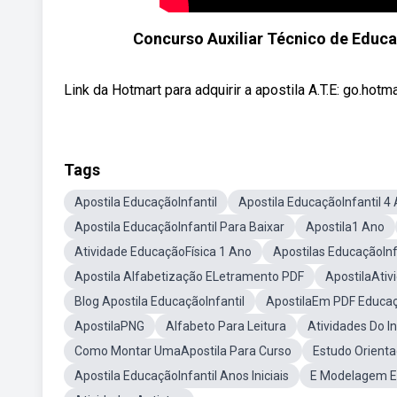
Concurso Auxiliar Técnico de Educ
Link da Hotmart para adquirir a apostila A.T.E: go.ho
Tags
Apostila EducaçãoInfantil
Apostila EducaçãoInfantil 4
Apostila EducaçãoInfantil Para Baixar
Apostila1 Ano
Atividade EducaçãoFísica 1 Ano
Apostilas EducaçãoInf
Apostila Alfabetização ELetramento PDF
ApostilaAtiv
Blog Apostila EducaçãoInfantil
ApostilaEm PDF Educaçã
ApostilaPNG
Alfabeto Para Leitura
Atividades Do In
Como Montar UmaApostila Para Curso
Estudo Orienta
Apostila EducaçãoInfantil Anos Iniciais
E Modelagem Ed