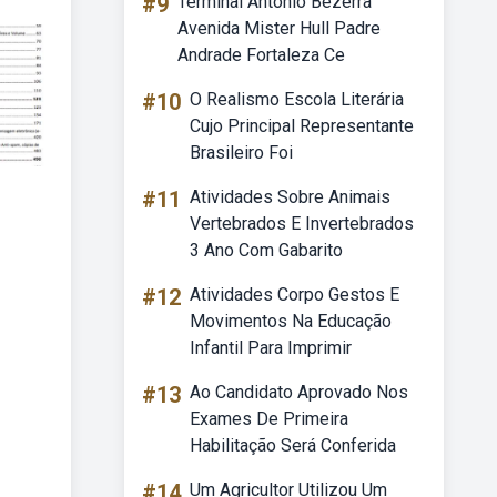
#9
Terminal Antônio Bezerra
Avenida Mister Hull Padre
Andrade Fortaleza Ce
#10
O Realismo Escola Literária
Cujo Principal Representante
Brasileiro Foi
#11
Atividades Sobre Animais
Vertebrados E Invertebrados
3 Ano Com Gabarito
#12
Atividades Corpo Gestos E
Movimentos Na Educação
Infantil Para Imprimir
#13
Ao Candidato Aprovado Nos
Exames De Primeira
Habilitação Será Conferida
#14
Um Agricultor Utilizou Um