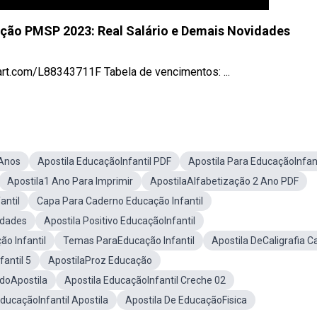
ação PMSP 2023: Real Salário e Demais Novidades
tmart.com/L88343711F Tabela de vencimentos: ...
 Anos
Apostila EducaçãoInfantil PDF
Apostila Para EducaçãoInfant
Apostila1 Ano Para Imprimir
ApostilaAlfabetização 2 Ano PDF
antil
Capa Para Caderno Educação Infantil
idades
Apostila Positivo EducaçãoInfantil
o Infantil
Temas ParaEducação Infantil
Apostila DeCaligrafia C
fantil 5
ApostilaProz Educação
doApostila
Apostila EducaçãoInfantil Creche 02
ucaçãoInfantil Apostila
Apostila De EducaçãoFisica