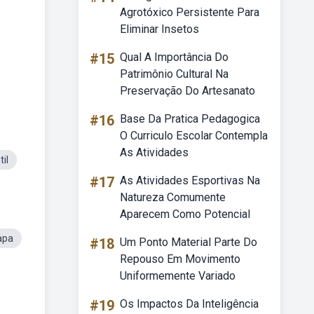
Agrotóxico Persistente Para
Eliminar Insetos
#15
Qual A Importância Do
Patrimônio Cultural Na
Preservação Do Artesanato
#16
Base Da Pratica Pedagogica
O Curriculo Escolar Contempla
As Atividades
il
#17
As Atividades Esportivas Na
Natureza Comumente
Aparecem Como Potencial
apa
#18
Um Ponto Material Parte Do
Repouso Em Movimento
Uniformemente Variado
#19
Os Impactos Da Inteligência