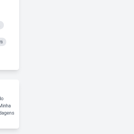
a
ti
do
Minha
rdagens