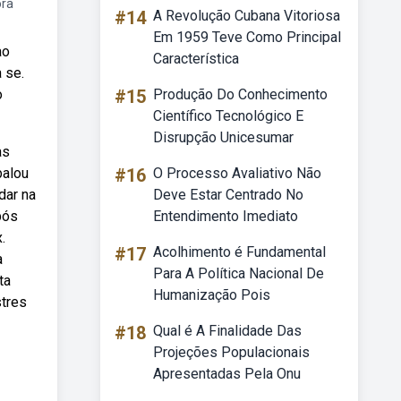
ra
#14
A Revolução Cubana Vitoriosa
Em 1959 Teve Como Principal
ao
Característica
 se.
o
#15
Produção Do Conhecimento
Científico Tecnológico E
Disrupção Unicesumar
as
balou
#16
O Processo Avaliativo Não
dar na
Deve Estar Centrado No
pós
Entendimento Imediato
.
#17
Acolhimento é Fundamental
a
Para A Política Nacional De
ta
Humanização Pois
stres
#18
Qual é A Finalidade Das
Projeções Populacionais
Apresentadas Pela Onu