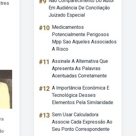
#9
Não Comparecimento Do Autor
stres
Em Audiência De Conciliação
Juizado Especial
#10
Medicamentos
Potencialmente Perigosos
Mpp Sao Aqueles Associados
A Risco
#11
Assinale A Alternativa Que
Apresenta As Palavras
Acentuadas Corretamente
#12
A Importância Econômica E
Tecnológica Desses
Elementos Pela Similaridade
#13
Sem Usar Calculadora
ra
Associe Cada Expressão Ao
Seu Ponto Correspondente
ão