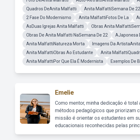
Foto DeAnita Malfatti
Auto-RetratoAnita Malfatti
A
Quadros DeAnita Malfatti
Anita MalfattiSemana De 2
2 Fase Do Modernismo
Anita MalfattiFotos De La
A
AsDuas Igrejas Anita Malfatti
Obras Anita MalfattiSe
Obras De Anita Malfatti NaSemana De 22
AJaponesa D
Anita MalfattiNatureza Morta
Imagens Da ArtistaAnita
Anita MalfattiObras Ao Estudante
Anita MalfattiQuadr
Anita MalfattiPor Que Ela É Modernista
Exemplos De Bi
Emelie
Como mentor, minha dedicação é total
métodos pedagógicos que priorizam co
missão é orientar os estudantes em su
educacionais reconhecidas pelas princ