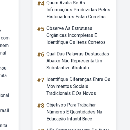
#4
Quem Avalia Se As
Informações Produzidas Pelos
Historiadores Estão Corretas
#5
Observe As Estruturas
o
Orgânicas Incompletas E
l com
Identifique Os Itens Corretos
(enem
onal
#6
Qual Das Palavras Destacadas
Abaixo Não Representa Um
Substantivo Abstrato
rnou
nita
#7
Identifique Diferenças Entre Os
Movimentos Sociais
Tradicionais E Os Novos
ional
#8
Objetivos Para Trabalhar
rasil
Números E Quantidades Na
Educação Infantil Bncc
nita