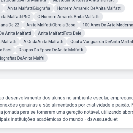
 EstudanteAnita Malfatti
AEstudante Russa Anita Malfatti
2
Anita MalfattiBiografia
Homem Amarelo DeAnita Malfatti
nita MalfattiPNG
O Homem AmareloAnita Malfatti
mana De 22
Anita MalfattiObra a Boba
100 Anos Da Arte Modern
e Anita Malfatti
Anita MalfattiFoto Dele
 Malfatti
A OndaAnita Malfatti
Qual a Vanguarda DeAnita Malfat
o Facil
Roupas Da Epoca DeAnita Malfatti
ografias DeAnita Malfti
 ao desenvolvimento dos alunos no ambiente escolar, empregan
nexões genuínas e são alimentados por criatividade e paixão. 
a jornada para se tornarem uma geração notável, utilizando abo
ipais instituições acadêmicas do mundo - dsw.aau.edu.et.