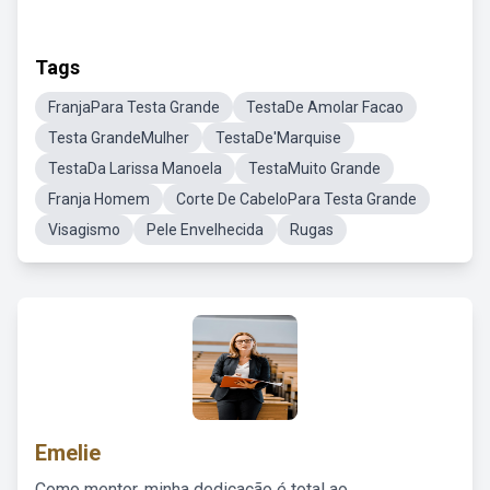
Tags
FranjaPara Testa Grande
TestaDe Amolar Facao
Testa GrandeMulher
TestaDe'Marquise
TestaDa Larissa Manoela
TestaMuito Grande
Franja Homem
Corte De CabeloPara Testa Grande
Visagismo
Pele Envelhecida
Rugas
Emelie
Como mentor, minha dedicação é total ao