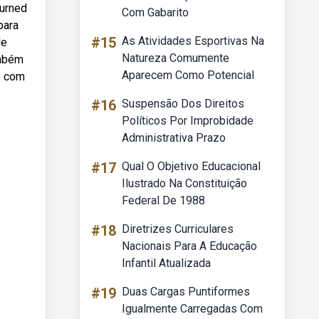
turned
Com Gabarito
para
#15
As Atividades Esportivas Na
de
Natureza Comumente
ambém
Aparecem Como Potencial
o com
#16
Suspensão Dos Direitos
Políticos Por Improbidade
Administrativa Prazo
#17
Qual O Objetivo Educacional
Ilustrado Na Constituição
Federal De 1988
#18
Diretrizes Curriculares
Nacionais Para A Educação
Infantil Atualizada
#19
Duas Cargas Puntiformes
Igualmente Carregadas Com