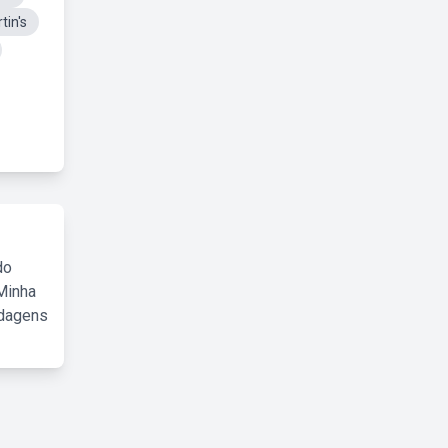
tin's
do
Minha
rdagens