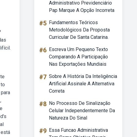
Administrativo Previdenciário
Pap Marque A Opção Incorreta
#5
Fundamentos Teóricos
Metodológicos Da Proposta
?
Curricular De Santa Catarina.
das
fícil.
#6
Escreva Um Pequeno Texto
Comparando A Participação
Nas Exportações Mundiais
#7
Sobre A História Da Inteligência
ite
Artificial Assinale A Alternativa
 to
Correta
 para
,
#8
No Processo De Sinalização
se
Celular Independentemente Da
ld's
Natureza Do Sinal
al
#9
Essa Funcao Administrativa
 está