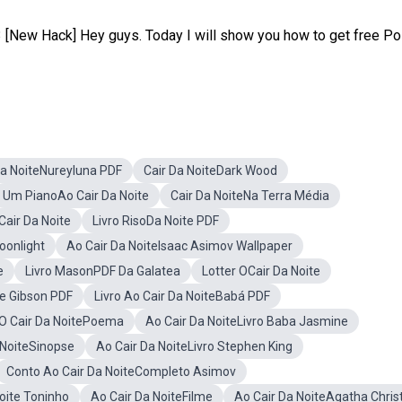
 [New Hack] Hey guys. Today I will show you how to get free Po
Da NoiteNureyluna PDF
Cair Da NoiteDark Wood
Um PianoAo Cair Da Noite
Cair Da NoiteNa Terra Média
air Da Noite
Livro RisoDa Noite PDF
oonlight
Ao Cair Da NoiteIsaac Asimov Wallpaper
e
Livro MasonPDF Da Galatea
Lotter OCair Da Noite
e Gibson PDF
Livro Ao Cair Da NoiteBabá PDF
O Cair Da NoitePoema
Ao Cair Da NoiteLivro Baba Jasmine
 NoiteSinopse
Ao Cair Da NoiteLivro Stephen King
Conto Ao Cair Da NoiteCompleto Asimov
oite Toninho
Ao Cair Da NoiteFilme
Ao Cair Da NoiteAgatha Chris