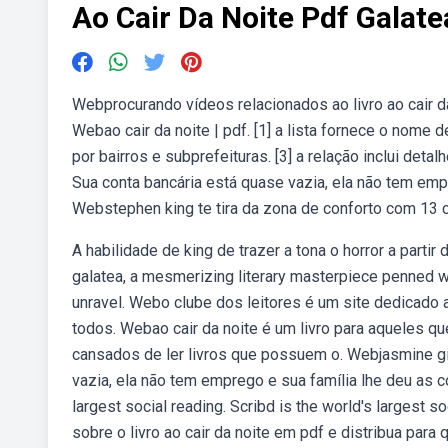
Ao Cair Da Noite Pdf Galate
Webprocurando vídeos relacionados ao livro ao cair da
Webao cair da noite | pdf. [1] a lista fornece o nome 
por bairros e subprefeituras. [3] a relação inclui deta
Sua conta bancária está quase vazia, ela não tem empr
Webstephen king te tira da zona de conforto com 13 
A habilidade de king de trazer a tona o horror a partir
galatea, a mesmerizing literary masterpiece penned wi
unravel. Webo clube dos leitores é um site dedicado 
todos. Webao cair da noite é um livro para aqueles q
cansados de ler livros que possuem o. Webjasmine gi
vazia, ela não tem emprego e sua família lhe deu as c
largest social reading. Scribd is the world's largest 
sobre o livro ao cair da noite em pdf e distribua par