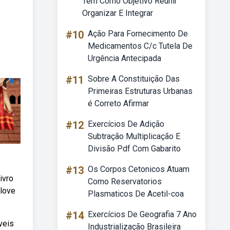
Tem Como Objetivo Reunir
Organizar E Integrar
#10
Ação Para Fornecimento De
Medicamentos C/c Tutela De
Urgência Antecipada
#11
Sobre A Constituição Das
Primeiras Estruturas Urbanas
é Correto Afirmar
#12
Exercícios De Adição
Subtração Multiplicação E
Divisão Pdf Com Gabarito
#13
Os Corpos Cetonicos Atuam
ivro
Como Reservatorios
 love
Plasmaticos De Acetil-coa
#14
Exercícios De Geografia 7 Ano
veis
Industrialização Brasileira