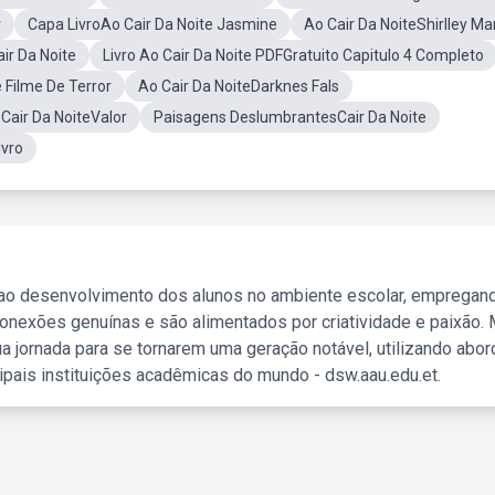
r
Capa LivroAo Cair Da Noite Jasmine
Ao Cair Da NoiteShirlley Mar
ir Da Noite
Livro Ao Cair Da Noite PDFGratuito Capitulo 4 Completo
 Filme De Terror
Ao Cair Da NoiteDarknes Fals
 Cair Da NoiteValor
Paisagens DeslumbrantesCair Da Noite
ivro
 ao desenvolvimento dos alunos no ambiente escolar, empregan
nexões genuínas e são alimentados por criatividade e paixão. 
a jornada para se tornarem uma geração notável, utilizando abo
ipais instituições acadêmicas do mundo - dsw.aau.edu.et.