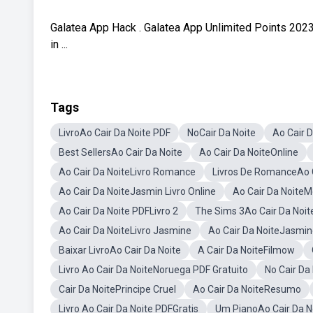
Galatea App Hack . Galatea App Unlimited Points 2023
in ...
Tags
LivroAo Cair Da Noite PDF
NoCair Da Noite
Ao Cair 
Best SellersAo Cair Da Noite
Ao Cair Da NoiteOnline
Ao Cair Da NoiteLivro Romance
Livros De RomanceAo C
Ao Cair Da NoiteJasmin Livro Online
Ao Cair Da NoiteM
Ao Cair Da Noite PDFLivro 2
The Sims 3Ao Cair Da Noit
Ao Cair Da NoiteLivro Jasmine
Ao Cair Da NoiteJasmin
Baixar LivroAo Cair Da Noite
A Cair Da NoiteFilmow
Livro Ao Cair Da NoiteNoruega PDF Gratuito
No Cair Da
Cair Da NoitePrincipe Cruel
Ao Cair Da NoiteResumo
Livro Ao Cair Da Noite PDFGratis
Um PianoAo Cair Da N