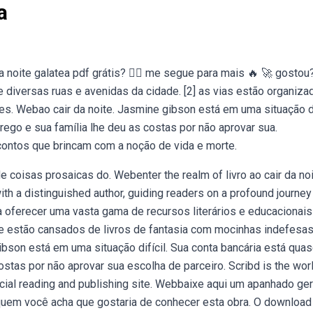
a
 noite galatea pdf grátis? 👉🏻 me segue para mais 🔥 🚀 gostou
de diversas ruas e avenidas da cidade. [2] as vias estão organiza
lhes. Webao cair da noite. Jasmine gibson está em uma situação di
ego e sua família lhe deu as costas por não aprovar sua.
contos que brincam com a noção de vida e morte.
 de coisas prosaicas do. Webenter the realm of livro ao cair da no
th a distinguished author, guiding readers on a profound journey
a oferecer uma vasta gama de recursos literários e educacionais
ue estão cansados de livros de fantasia com mocinhas indefesas
bson está em uma situação difícil. Sua conta bancária está qua
ostas por não aprovar sua escolha de parceiro. Scribd is the wor
social reading and publishing site. Webbaixe aqui um apanhado ger
a quem você acha que gostaria de conhecer esta obra. O download