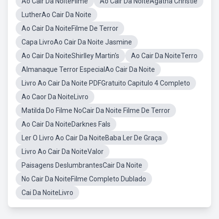
Ao Cair Da NoiteFilme
Ao Cair Da NoiteAgatha Christie
LutherAo Cair Da Noite
Ao Cair Da NoiteFilme De Terror
Capa LivroAo Cair Da Noite Jasmine
Ao Cair Da NoiteShirlley Martin's
Ao Cair Da NoiteTerro
Almanaque Terror EspecialAo Cair Da Noite
Livro Ao Cair Da Noite PDFGratuito Capitulo 4 Completo
Ao Caor Da NoiteLivro
Matilda Do Filme NoCair Da Noite Filme De Terror
Ao Cair Da NoiteDarknes Fals
Ler O Livro Ao Cair Da NoiteBaba Ler De Graça
Livro Ao Cair Da NoiteValor
Paisagens DeslumbrantesCair Da Noite
No Cair Da NoiteFilme Completo Dublado
Cai Da NoiteLivro