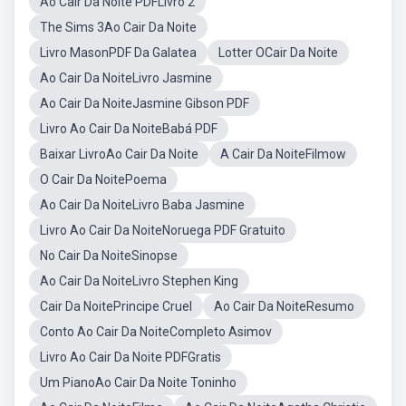
Ao Cair Da Noite PDFLivro 2
The Sims 3Ao Cair Da Noite
Livro MasonPDF Da Galatea
Lotter OCair Da Noite
Ao Cair Da NoiteLivro Jasmine
Ao Cair Da NoiteJasmine Gibson PDF
Livro Ao Cair Da NoiteBabá PDF
Baixar LivroAo Cair Da Noite
A Cair Da NoiteFilmow
O Cair Da NoitePoema
Ao Cair Da NoiteLivro Baba Jasmine
Livro Ao Cair Da NoiteNoruega PDF Gratuito
No Cair Da NoiteSinopse
Ao Cair Da NoiteLivro Stephen King
Cair Da NoitePrincipe Cruel
Ao Cair Da NoiteResumo
Conto Ao Cair Da NoiteCompleto Asimov
Livro Ao Cair Da Noite PDFGratis
Um PianoAo Cair Da Noite Toninho