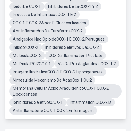
IbidorDe COX-1
Inhibidores De LaCOX-1 Y 2
Processo De InflamacaoCOX-1 E 2
COX-1 E COX-2Aines E Glucocorticoides
Anti Inflamatório Da EurofarmaCOX-2
Analgesico Nao OpioideCOX-1 E COX-2 Portugues
InibidorCOX-2
Inibidores Seletivos DaCOX-2
MoléculaCOX-2
COX-2Inflammation Prostate
Molécula PGI2COX-1
Via Da ProstaglandinasCOX-1 2
Imagem IlustrativaCOX-1 E COX-2 Lipoxigenases
Nimesulida Mecanismo De AcaoCox 1 Ou 2
Membrana Celular Ácido AraquidónicoCOX-1 COX-2
Lipoxigenasa
Ionibidores SeletivosCOX-1
Inflammation COX-2Ils
Antiinflamatorio COX-1 COX-2Enfermagem