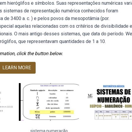
em hieróglifos e símbolos. Suas representações numéricas var
os sistemas de representação numérica conhecidos foram
a de 3400 a. c. ) e pelos povos da mesopotâmia (por.
ial aquelas relacionadas com os critérios de divisibilidade e
onais. O mais antigo desses sistemas, que data do período. W
róglifos, que representavam quantidades de 1 a 10.
mation, click the button below.
LEARN MORE
sistema numeração