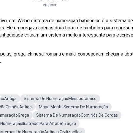
egípcio
tivo, em. Webo sistema de numeração babilônico é o sistema de
os. Ele empregava apenas dois tipos de símbolos para represent
ntigüidade criaram um sistema muito interessante para escreve
pcias, grega, chinesa, romana e maia, conseguiram chegar a abs
.
ãoAntiga
Sistema De NumeraçãoMesopotâmico
ãoChinês Antigo
Mapa MentalSistema De Numeração
NumeraçãoGrega
Sistema De NumeraçãoCom Nós De Cordas
 NumeraçãoIlustrado Para Alfabetização
istemas De NumeraçãoAntigas Civilizações