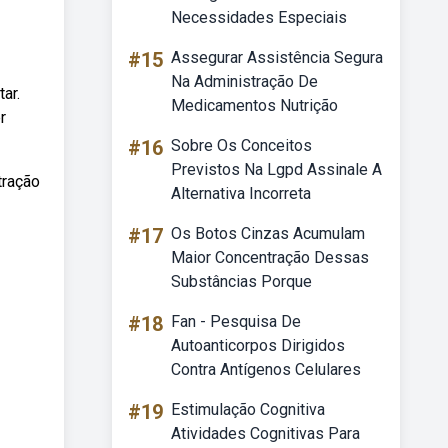
Necessidades Especiais
#15
Assegurar Assistência Segura
Na Administração De
ar.
Medicamentos Nutrição
r
#16
Sobre Os Conceitos
Previstos Na Lgpd Assinale A
tração
Alternativa Incorreta
#17
Os Botos Cinzas Acumulam
Maior Concentração Dessas
Substâncias Porque
#18
Fan - Pesquisa De
Autoanticorpos Dirigidos
Contra Antígenos Celulares
#19
Estimulação Cognitiva
Atividades Cognitivas Para