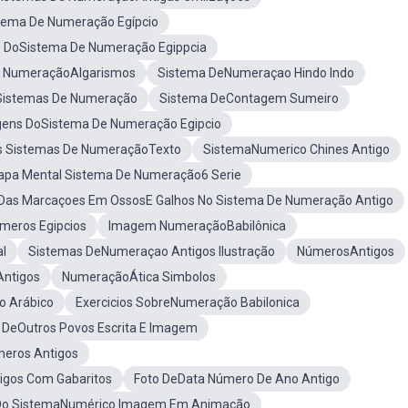
tema De Numeração Egípcio
 DoSistema De Numeração Egippcia
e NumeraçãoAlgarismos
Sistema DeNumeraçao Hindo Indo
Sistemas De Numeração
Sistema DeContagem Sumeiro
ens DoSistema De Numeração Egipcio
s Sistemas De NumeraçãoTexto
SistemaNumerico Chines Antigo
pa Mental Sistema De Numeração6 Serie
as Marcaçoes Em OssosE Galhos No Sistema De Numeração Antigo
meros Egipcios
Imagem NumeraçãoBabilônica
al
Sistemas DeNumeraçao Antigos Ilustração
NúmerosAntigos
Antigos
NumeraçãoÁtica Simbolos
o Arábico
Exercicios SobreNumeração Babilonica
DeOutros Povos Escrita E Imagem
eros Antigos
igos Com Gabaritos
Foto DeData Número De Ano Antigo
Do SistemaNumérico Imagem Em Animação