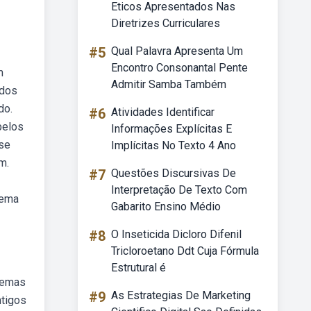
Eticos Apresentados Nas
Diretrizes Curriculares
#5
Qual Palavra Apresenta Um
Encontro Consonantal Pente
m
Admitir Samba Também
 dos
do.
#6
Atividades Identificar
pelos
Informações Explícitas E
 se
Implícitas No Texto 4 Ano
m.
#7
Questões Discursivas De
Interpretação De Texto Com
tema
Gabarito Ensino Médio
#8
O Inseticida Dicloro Difenil
Tricloroetano Ddt Cuja Fórmula
Estrutural é
stemas
#9
As Estrategias De Marketing
ntigos