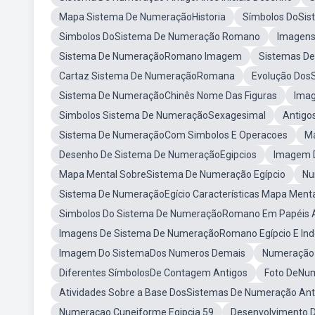
Mapa Sistema De NumeraçãoHistoria
Símbolos DoSis
Simbolos DoSistema De Numeração Romano
Imagens
Sistema De NumeraçãoRomano Imagem
Sistemas D
Cartaz Sistema De NumeraçãoRomana
Evolução Dos
Sistema De NumeraçãoChinês Nome Das Figuras
Imag
Simbolos Sistema De NumeraçãoSexagesimal
Antigo
Sistema De NumeraçãoCom Simbolos E Operacoes
Ma
Desenho De Sistema De NumeraçãoEgipcios
Imagem D
Mapa Mental SobreSistema De Numeração Egípcio
Nu
Sistema De NumeraçãoEgício Características Mapa Ment
Simbolos Do Sistema De NumeraçãoRomano Em Papéis 
Imagens De Sistema De NumeraçãoRomano Egípcio E Ind
Imagem Do SistemaDos Numeros Demais
Numeração 
Diferentes SímbolosDe Contagem Antigos
Foto DeNum
Atividades Sobre a Base DosSistemas De Numeração Ant
Numeracao Cuneiforme Egipcia 59
Desenvolvimento 