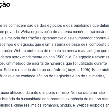
ção
ue se conhecem são os dos egípcios e dos babilônios que data
m um povo da. Weba organização do sistema numérico fracionário
que a maioria das frações apresentava o seu numerador constituí
cemos é o egípcio, que é um sistema de base dez, composto 
eração. Webos sistemas de escrita numérica mais antigos que
 datam aproximadamente do ano 3500 a. c. Os egípcio usavam u
ceu um método de escrita de números que foi utilizado durante
r. Sobre o reinado do faraó sesóstrtis ( boyes, 1996). Esse sis
érica que se conhece são os dos egípcios e os dos sumérios,
ão utilizado durante o império romano. Nesse sistema, são
 Weba história da humanidade nos mostra a existência de muitos si
bilônios, chineses, maias, romanos, hindus, e. Webos egípcios a