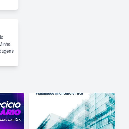
do
Minha
rdagens