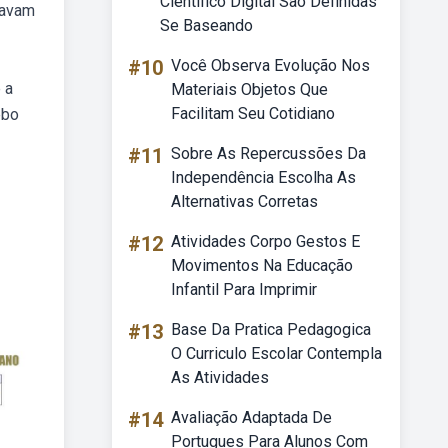
Cientifico Digital Sao Definidas
iavam
Se Baseando
#10
Você Observa Evolução Nos
 a
Materiais Objetos Que
Facilitam Seu Cotidiano
ebo
#11
Sobre As Repercussões Da
Independência Escolha As
Alternativas Corretas
#12
Atividades Corpo Gestos E
Movimentos Na Educação
Infantil Para Imprimir
#13
Base Da Pratica Pedagogica
O Curriculo Escolar Contempla
As Atividades
#14
Avaliação Adaptada De
Portugues Para Alunos Com