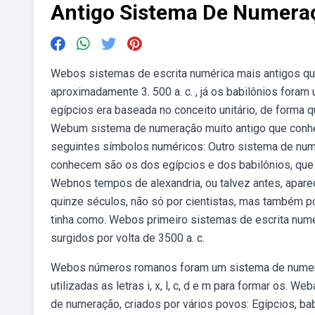
Antigo Sistema De Numera
Webos sistemas de escrita numérica mais antigos q
aproximadamente 3. 500 a. c. , já os babilônios fora
egípcios era baseada no conceito unitário, de forma 
Webum sistema de numeração muito antigo que conhe
seguintes símbolos numéricos: Outro sistema de num
conhecem são os dos egípcios e dos babilônios, que
Webnos tempos de alexandria, ou talvez antes, apare
quinze séculos, não só por cientistas, mas também po
tinha como. Webos primeiro sistemas de escrita num
surgidos por volta de 3500 a. c.
Webos números romanos foram um sistema de numeraç
utilizadas as letras i, x, l, c, d e m para formar os.
de numeração, criados por vários povos: Egípcios, ba