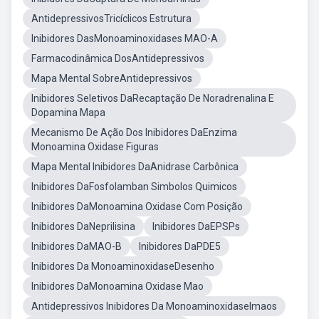
AntidepressivosTricíclicos Estrutura
Inibidores DasMonoaminoxidases MAO-A
Farmacodinâmica DosAntidepressivos
Mapa Mental SobreAntidepressivos
Inibidores Seletivos DaRecaptação De Noradrenalina E
Dopamina Mapa
Mecanismo De Ação Dos Inibidores DaEnzima
Monoamina Oxidase Figuras
Mapa Mental Inibidores DaAnidrase Carbônica
Inibidores DaFosfolamban Simbolos Quimicos
Inibidores DaMonoamina Oxidase Com Posição
Inibidores DaNeprilisina
Inibidores DaEPSPs
Inibidores DaMAO-B
Inibidores DaPDE5
Inibidores Da MonoaminoxidaseDesenho
Inibidores DaMonoamina Oxidase Mao
Antidepressivos Inibidores Da MonoaminoxidaseImaos