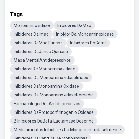
Tags
Monoaminoxidase
Inibidores DaMao
Inibidores DaImao
Inibidor Da Monoaminoxidase
Inibidores DaMao Funcao
Inibidores DaComt
Inibidores DaJanus Quinase
Mapa MentalAntidepressivos
InibidoresDe Monoaminoxidase
Inibidores Da MonoaminoxidaseImaos
Inibidores DaMonoamina Oxidase
Inibidores Da MonoaminoxidaseRemedio
Farmacologia DosAntidepressivos
Inibidores DaProtoporfirinogenio Oxidase
B Inibidores DaBeta-Lactamase Desenho
Medicamentos Inibidores Da MonoaminoxidaseImense
Inibidores DaCaptura De Monoaminas