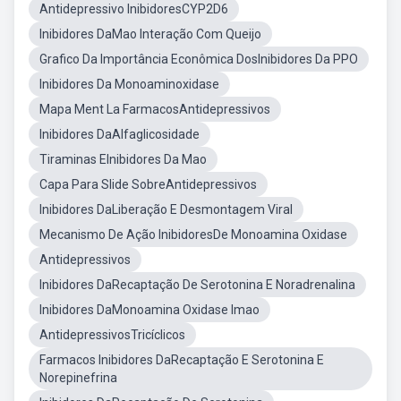
Antidepressivo InibidoresCYP2D6
Inibidores DaMao Interação Com Queijo
Grafico Da Importância Econômica DosInibidores Da PPO
Inibidores Da Monoaminoxidase
Mapa Ment La FarmacosAntidepressivos
Inibidores DaAlfaglicosidade
Tiraminas EInibidores Da Mao
Capa Para Slide SobreAntidepressivos
Inibidores DaLiberação E Desmontagem Viral
Mecanismo De Ação InibidoresDe Monoamina Oxidase
Antidepressivos
Inibidores DaRecaptação De Serotonina E Noradrenalina
Inibidores DaMonoamina Oxidase Imao
AntidepressivosTricíclicos
Farmacos Inibidores DaRecaptação E Serotonina E
Norepinefrina